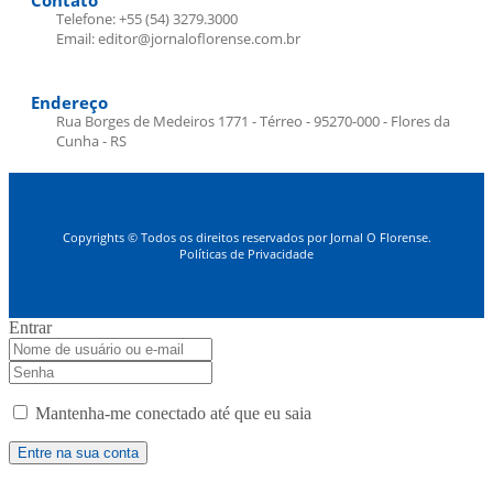
Telefone: +55 (54) 3279.3000
Email: editor@jornaloflorense.com.br
Endereço
Rua Borges de Medeiros 1771 - Térreo - 95270-000 - Flores da
Cunha - RS
Copyrights © Todos os direitos reservados por Jornal O Florense.
Políticas de Privacidade
Entrar
Mantenha-me conectado até que eu saia