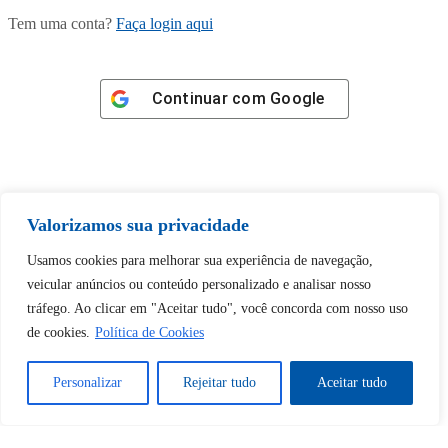
Tem uma conta?
Faça login aqui
Continuar com
Google
Valorizamos sua privacidade
Tem certeza de que deseja
desbloquear esta publicação?
Usamos cookies para melhorar sua experiência de navegação,
veicular anúncios ou conteúdo personalizado e analisar nosso
tráfego. Ao clicar em "Aceitar tudo", você concorda com nosso uso
Desbloquear esquerda : 0
de cookies.
Política de Cookies
Sim
Não
Personalizar
Rejeitar tudo
Aceitar tudo