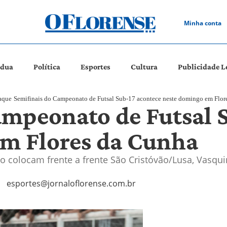
Minha conta
ádua
Política
Esportes
Cultura
Publicidade L
aque
Semifinais do Campeonato de Futsal Sub-17 acontece neste domingo em Flor
ampeonato de Futsal 
m Flores da Cunha
 colocam frente a frente São Cristóvão/Lusa, Vasquin
esportes@jornaloflorense.com.br