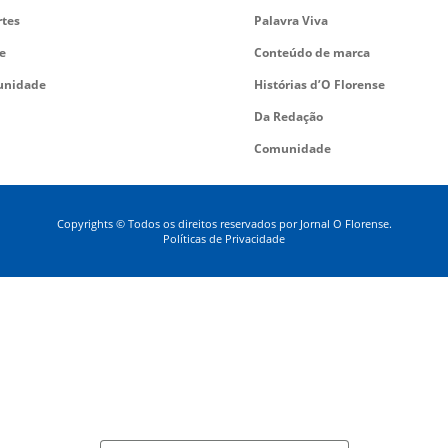
rtes
Palavra Viva
e
Conteúdo de marca
nidade
Histórias d’O Florense
Da Redação
Comunidade
Copyrights © Todos os direitos reservados por Jornal O Florense.
Políticas de Privacidade