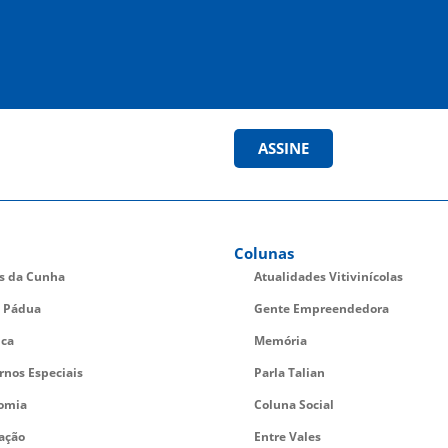
ASSINE
Colunas
es da Cunha
Atualidades Vitivinícolas
 Pádua
Gente Empreendedora
ica
Memória
rnos Especiais
Parla Talian
omia
Coluna Social
ação
Entre Vales