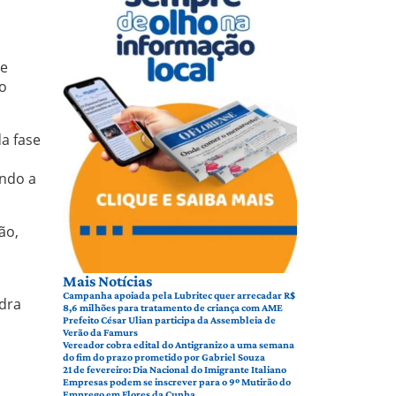
de
 o
a fase
ando a
ão,
Mais Notícias
Campanha apoiada pela Lubritec quer arrecadar R$
adra
8,6 milhões para tratamento de criança com AME
Prefeito César Ulian participa da Assembleia de
Verão da Famurs
Vereador cobra edital do Antigranizo a uma semana
do fim do prazo prometido por Gabriel Souza
21 de fevereiro: Dia Nacional do Imigrante Italiano
Empresas podem se inscrever para o 9º Mutirão do
Emprego em Flores da Cunha