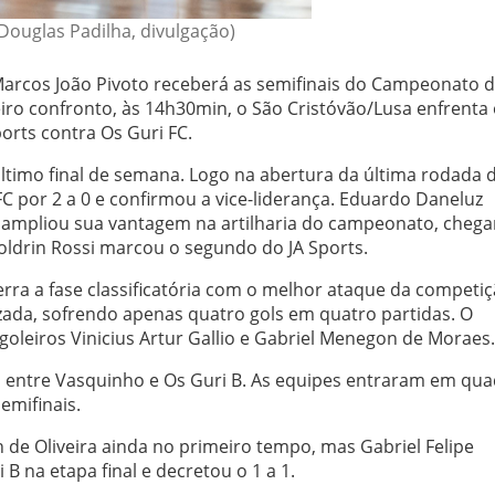
 Douglas Padilha, divulgação)
 Marcos João Pivoto receberá as semifinais do Campeonato 
ro confronto, às 14h30min, o São Cristóvão/Lusa enfrenta
orts contra Os Guri FC.
último final de semana. Logo na abertura da última rodada d
 FC por 2 a 0 e confirmou a vice-liderança. Eduardo Daneluz
e ampliou sua vantagem na artilharia do campeonato, cheg
Boldrin Rossi marcou o segundo do JA Sports.
rra a fase classificatória com o melhor ataque da competiç
ada, sofrendo apenas quatro gols em quatro partidas. O
goleiros Vinicius Artur Gallio e Gabriel Menegon de Moraes.
eu entre Vasquinho e Os Guri B. As equipes entraram em qu
emifinais.
 de Oliveira ainda no primeiro tempo, mas Gabriel Felipe
 na etapa final e decretou o 1 a 1.