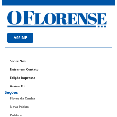
ASSINE
Sobre Nós
Entrar em Contato
Edição Impressa
Assine OF
Seções
Flores da Cunha
Nova Pádua
Política