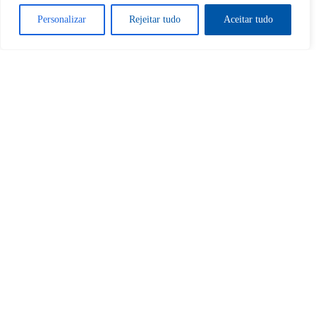
Desbloquear esquerda : 0
Personalizar
Rejeitar tudo
Aceitar tudo
Sim
Não
Tem certeza de que deseja
cancelar a assinatura?
Sim
Não