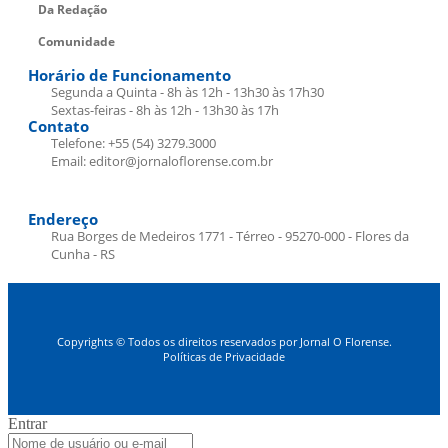
Da Redação
Comunidade
Horário de Funcionamento
Segunda a Quinta - 8h às 12h - 13h30 às 17h30
Sextas-feiras - 8h às 12h - 13h30 às 17h
Contato
Telefone: +55 (54) 3279.3000
Email: editor@jornaloflorense.com.br
Endereço
Rua Borges de Medeiros 1771 - Térreo - 95270-000 - Flores da
Cunha - RS
Copyrights © Todos os direitos reservados por Jornal O Florense.
Políticas de Privacidade
Entrar