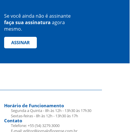
Se você ainda não é assinante
faça sua assinatura
agora
mesmo.
ASSINAR
Horário de Funcionamento
Segunda a Quinta - 8h às 12h - 13h30 às 17h30
Sextas-feiras - 8h às 12h - 13h30 às 17h
Contato
Telefone: +55 (54) 3279.3000
E-mail: editor@jornaloflorense.com.br