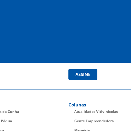
ASSINE
Colunas
es da Cunha
Atualidades Vitivinícolas
 Pádua
Gente Empreendedora
ica
Memória