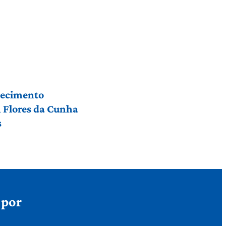
hecimento
m Flores da Cunha
s
 por