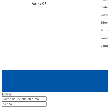
Assine OF
Cade
Econ
Educ
Espo
Saúd
Comu
Entrar