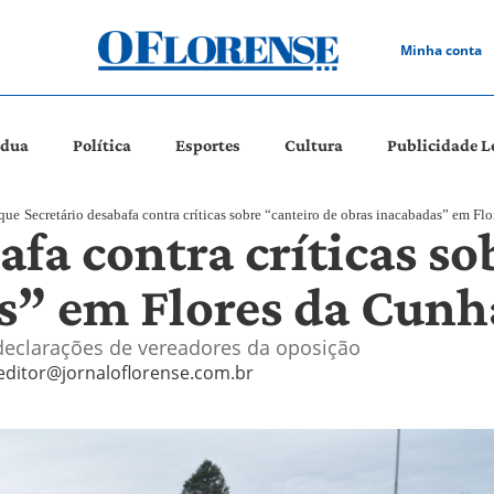
Minha conta
ádua
Política
Esportes
Cultura
Publicidade L
que
Secretário desabafa contra críticas sobre “canteiro de obras inacabadas” em Fl
afa contra críticas so
s” em Flores da Cunh
declarações de vereadores da oposição
editor@jornaloflorense.com.br