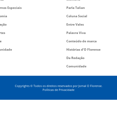
rnos Especiais
Parla Talian
omia
Coluna Social
ação
Entre Vales
rtes
Palavra Viva
e
Conteúdo de marca
nidade
Histórias d’O Florense
Da Redação
Comunidade
Copyrights © Todos os direitos reservados por Jornal O Florense.
Políticas de Privacidade