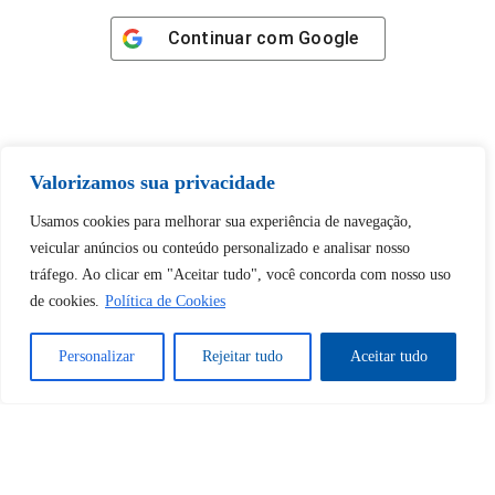
Continuar com
Google
Valorizamos sua privacidade
Tem certeza de que deseja
desbloquear esta publicação?
Usamos cookies para melhorar sua experiência de navegação,
veicular anúncios ou conteúdo personalizado e analisar nosso
tráfego. Ao clicar em "Aceitar tudo", você concorda com nosso uso
Desbloquear esquerda : 0
de cookies.
Política de Cookies
Sim
Não
Personalizar
Rejeitar tudo
Aceitar tudo