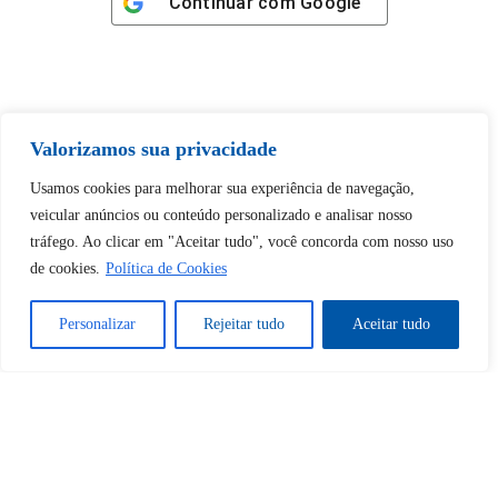
Continuar com
Google
Valorizamos sua privacidade
Tem certeza de que deseja
desbloquear esta publicação?
Usamos cookies para melhorar sua experiência de navegação,
veicular anúncios ou conteúdo personalizado e analisar nosso
tráfego. Ao clicar em "Aceitar tudo", você concorda com nosso uso
Desbloquear esquerda : 0
de cookies.
Política de Cookies
Sim
Não
Personalizar
Rejeitar tudo
Aceitar tudo