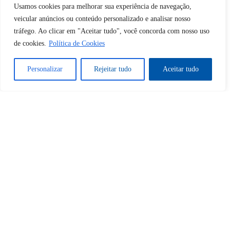
Continuar com
Google
Usamos cookies para melhorar sua experiência de navegação,
veicular anúncios ou conteúdo personalizado e analisar nosso
Esqueceu sua senha?
tráfego. Ao clicar em "Aceitar tudo", você concorda com nosso uso
de cookies.
Política de Cookies
Não tem uma conta?
Registre-se aqui
Recuperação de senha
Personalizar
Rejeitar tudo
Aceitar tudo
Uma nova senha será enviada para você por e-mail.
Recebeu uma nova senha?
Faça login aqui
Registrar nova conta