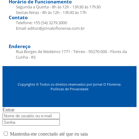
Horário de Funcionamento
Segunda a Quinta - 8h às 12h - 13h30 às 17h30
Sextas-feiras - 8h às 12h - 13h30 às 17h
Contato
Telefone: +55 (54) 3279.3000
Email: editor@jornaloflorense.com.br
Endereço
Rua Borges de Medeiros 1771 - Térreo - 95270-000 - Flores da
Cunha - RS
Copyrights © Todos os direitos reservados por Jornal O Florense.
Políticas de Privacidade
Entrar
Mantenha-me conectado até que eu saia