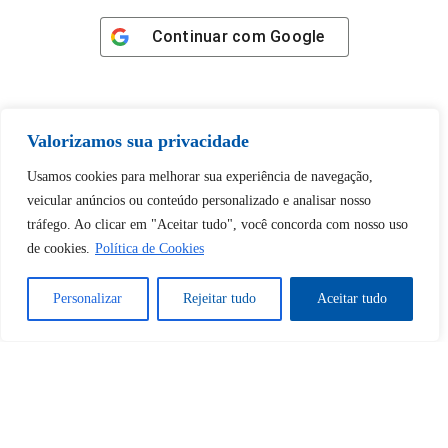
Continuar com
Google
Valorizamos sua privacidade
Tem certeza de que deseja
Usamos cookies para melhorar sua experiência de navegação,
desbloquear esta publicação?
veicular anúncios ou conteúdo personalizado e analisar nosso
tráfego. Ao clicar em "Aceitar tudo", você concorda com nosso uso
de cookies.
Política de Cookies
Desbloquear esquerda : 0
Personalizar
Rejeitar tudo
Aceitar tudo
Sim
Não