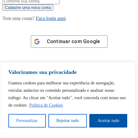
Tem uma conta?
Faça login aqui
Continuar com
Google
Valorizamos sua privacidade
Usamos cookies para melhorar sua experiência de navegação,
Tem certeza de que deseja
veicular anúncios ou conteúdo personalizado e analisar nosso
desbloquear esta publicação?
tráfego. Ao clicar em "Aceitar tudo", você concorda com nosso uso
de cookies.
Política de Cookies
Desbloquear esquerda : 0
Personalizar
Rejeitar tudo
Aceitar tudo
Sim
Não