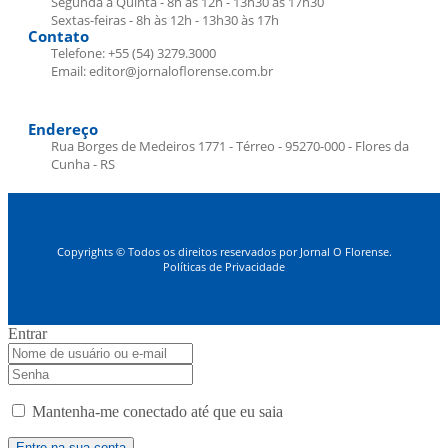
Segunda a Quinta - 8h às 12h - 13h30 às 17h30
Sextas-feiras - 8h às 12h - 13h30 às 17h
Contato
Telefone: +55 (54) 3279.3000
Email: editor@jornaloflorense.com.br
Endereço
Rua Borges de Medeiros 1771 - Térreo - 95270-000 - Flores da
Cunha - RS
Copyrights © Todos os direitos reservados por Jornal O Florense.
Políticas de Privacidade
Entrar
Mantenha-me conectado até que eu saia