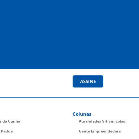
ASSINE
Colunas
es da Cunha
Atualidades Vitivinícolas
 Pádua
Gente Empreendedora