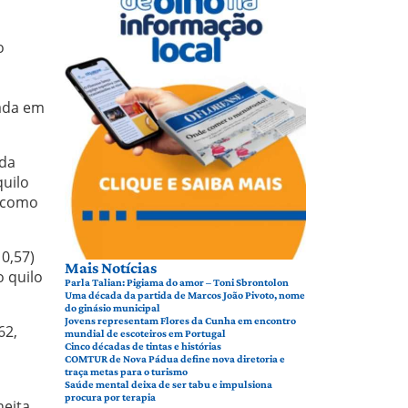
o
zada em
 da
quilo
s como
0,57)
Mais Notícias
o quilo
Parla Talian: Pigiama do amor – Toni Sbrontolon
Uma década da partida de Marcos João Pivoto, nome
do ginásio municipal
Jovens representam Flores da Cunha em encontro
62,
mundial de escoteiros em Portugal
Cinco décadas de tintas e histórias
COMTUR de Nova Pádua define nova diretoria e
traça metas para o turismo
Saúde mental deixa de ser tabu e impulsiona
procura por terapia
heita