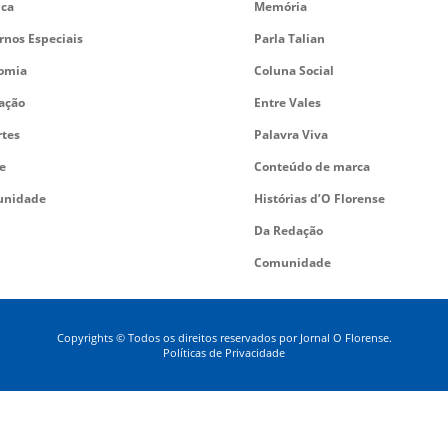
ica
Memória
rnos Especiais
Parla Talian
omia
Coluna Social
ação
Entre Vales
rtes
Palavra Viva
e
Conteúdo de marca
nidade
Histórias d’O Florense
Da Redação
Comunidade
Copyrights © Todos os direitos reservados por Jornal O Florense.
Políticas de Privacidade