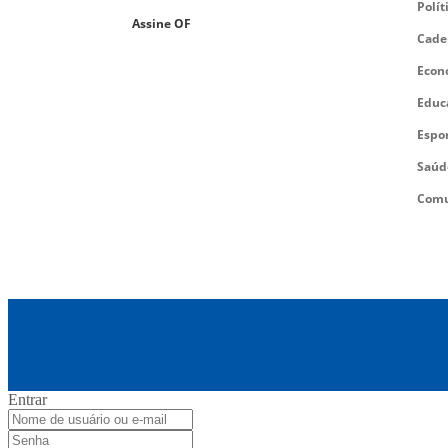
Polít
Assine OF
Cade
Econ
Educ
Espo
Saúd
Comu
Entrar