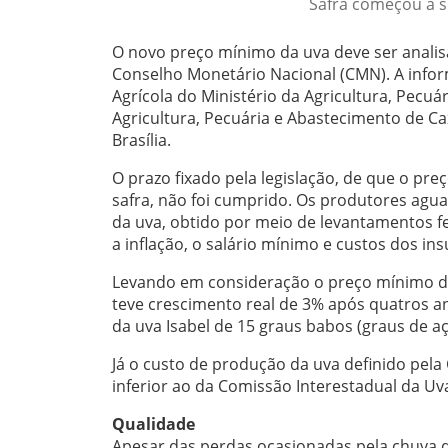
Safra começou a s
O novo preço mínimo da uva deve ser analisa
Conselho Monetário Nacional (CMN). A informa
Agrícola do Ministério da Agricultura, Pecuá
Agricultura, Pecuária e Abastecimento de Ca
Brasília.
O prazo fixado pela legislação, de que o pre
safra, não foi cumprido. Os produtores agu
da uva, obtido por meio de levantamentos f
a inflação, o salário mínimo e custos dos in
Levando em consideração o preço mínimo defi
teve crescimento real de 3% após quatros an
da uva Isabel de 15 graus babos (graus de aç
Já o custo de produção da uva definido pela
inferior ao da Comissão Interestadual da Uva
Qualidade
Apesar das perdas ocasionadas pela chuva de