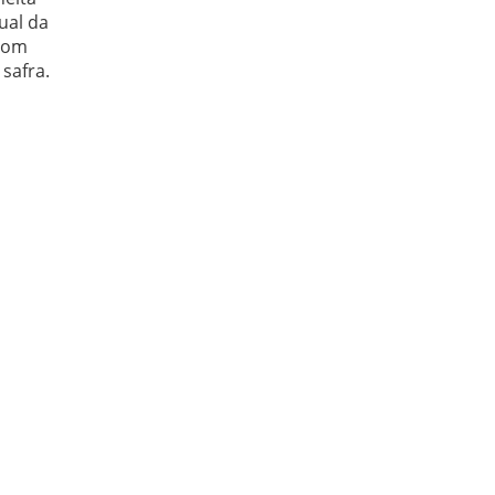
ual da
 com
safra.