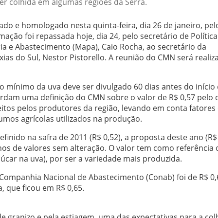
er colhida em algumas regiões da Serra.
do e homologado nesta quinta-feira, dia 26 de janeiro, pel
ção foi repassada hoje, dia 24, pelo secretário de Política
ria e Abastecimento (Mapa), Caio Rocha, ao secretário da
xias do Sul, Nestor Pistorello. A reunião do CMN será reali
ço mínimo da uva deve ser divulgado 60 dias antes do início
ardam uma definição do CMN sobre o valor de R$ 0,57 pelo 
eitos pelos produtores da região, levando em conta fatore
sumos agrícolas utilizados na produção.
nido na safra de 2011 (R$ 0,52), a proposta deste ano (R$ 
os de valores sem alteração. O valor tem como referência 
úcar na uva), por ser a variedade mais produzida.
 Companhia Nacional de Abastecimento (Conab) foi de R$ 0,
, que ficou em R$ 0,65.
 granizo e pela estiagem, uma das expectativas para a col