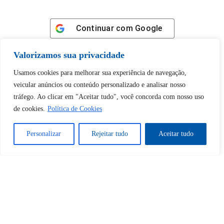
Continuar com
Google
Valorizamos sua privacidade
Usamos cookies para melhorar sua experiência de navegação,
veicular anúncios ou conteúdo personalizado e analisar nosso
Tem certeza de que deseja
tráfego. Ao clicar em "Aceitar tudo", você concorda com nosso uso
de cookies.
Política de Cookies
desbloquear esta publicação?
Personalizar
Rejeitar tudo
Aceitar tudo
Desbloquear esquerda : 0
Sim
Não