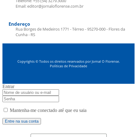
Telefone: +55 (54) 3279.3000
Email: editor@jornaloflorense.com.br
Endereço
Rua Borges de Medeiros 1771 - Térreo - 95270-000 - Flores da
Cunha - RS
Copyrights © Todos os direitos reservados por Jornal O Florense.
Políticas de Privacidade
Entrar
Mantenha-me conectado até que eu saia