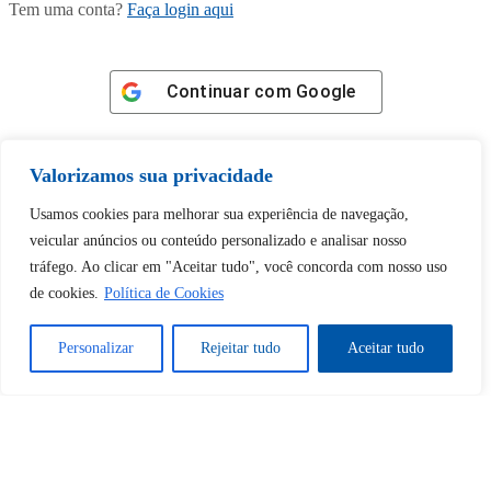
Tem uma conta?
Faça login aqui
Continuar com
Google
Valorizamos sua privacidade
Usamos cookies para melhorar sua experiência de navegação,
Tem certeza de que deseja
veicular anúncios ou conteúdo personalizado e analisar nosso
tráfego. Ao clicar em "Aceitar tudo", você concorda com nosso uso
desbloquear esta publicação?
de cookies.
Política de Cookies
Desbloquear esquerda : 0
Personalizar
Rejeitar tudo
Aceitar tudo
Sim
Não