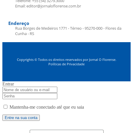
Telefone: +55 (54) 3279.3000
Email: editor@jornaloflorense.com.br
Endereço
Rua Borges de Medeiros 1771 - Térreo - 95270-000 - Flores da
Cunha - RS
Copyrights © Todos os direitos reservados por Jornal O Florense.
Políticas de Privacidade
Entrar
Mantenha-me conectado até que eu saia