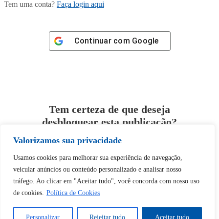
Tem uma conta?
Faça login aqui
Continuar com
Google
Tem certeza de que deseja
desbloquear esta publicação?
Valorizamos sua privacidade
Desbloquear esquerda : 0
Usamos cookies para melhorar sua experiência de navegação,
veicular anúncios ou conteúdo personalizado e analisar nosso
Sim
Não
tráfego. Ao clicar em "Aceitar tudo", você concorda com nosso uso
de cookies.
Política de Cookies
Personalizar
Rejeitar tudo
Aceitar tudo