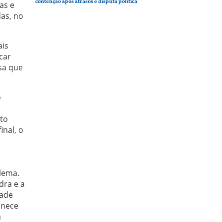
contenção após atrasos e disputa política
as e
as, no
ais
car
sa que
o
to
inal, o
lema.
dra e a
dade
anece
m