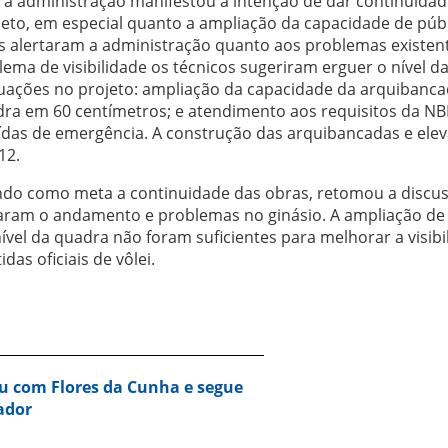
a administração manifestou a intenção de dar continuidad
jeto, em especial quanto a ampliação da capacidade de púb
s alertaram a administração quanto aos problemas existen
ema de visibilidade os técnicos sugeriram erguer o nível d
quações no projeto: ampliação da capacidade da arquibanc
dra em 60 centímetros; e atendimento aos requisitos da N
saídas de emergência. A construção das arquibancadas e ele
12.
endo como meta a continuidade das obras, retomou a discu
ataram o andamento e problemas no ginásio. A ampliação de
vel da quadra não foram suficientes para melhorar a visibi
idas oficiais de vôlei.
u com Flores da Cunha e segue
ador