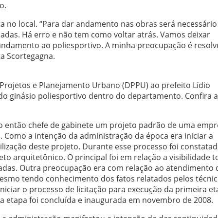
o.
ta no local. “Para dar andamento nas obras será necessário
das. Há erro e não tem como voltar atrás. Vamos deixar
damento ao poliesportivo. A minha preocupação é resolve
ta Scortegagna.
Projetos e Planejamento Urbano (DPPU) ao prefeito Lídio
o ginásio poliesportivo dentro do departamento. Confira 
o então chefe de gabinete um projeto padrão de uma empr
. Como a intenção da administração da época era iniciar a
bilização deste projeto. Durante esse processo foi constatad
to arquitetônico. O principal foi em relação a visibilidade t
adas. Outra preocupação era com relação ao atendimento
Mesmo tendo conhecimento dos fatos relatados pelos técni
iciar o processo de licitação para execução da primeira e
sta etapa foi concluída e inaugurada em novembro de 2008.