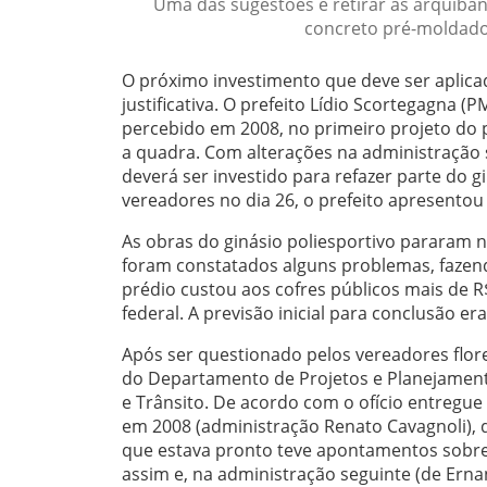
Uma das sugestões é retirar as arquiban
concreto pré-moldado
O próximo investimento que deve ser aplica
justificativa. O prefeito Lídio Scortegagna
percebido em 2008, no primeiro projeto do p
a quadra. Com alterações na administração 
deverá ser investido para refazer parte do 
vereadores no dia 26, o prefeito apresentou 
As obras do ginásio poliesportivo pararam 
foram constatados alguns problemas, fazend
prédio custou aos cofres públicos mais de R
federal. A previsão inicial para conclusão e
Após ser questionado pelos vereadores flore
do Departamento de Projetos e Planejament
e Trânsito. De acordo com o ofício entregue
em 2008 (administração Renato Cavagnoli), 
que estava pronto teve apontamentos sobre
assim e, na administração seguinte (de Erna