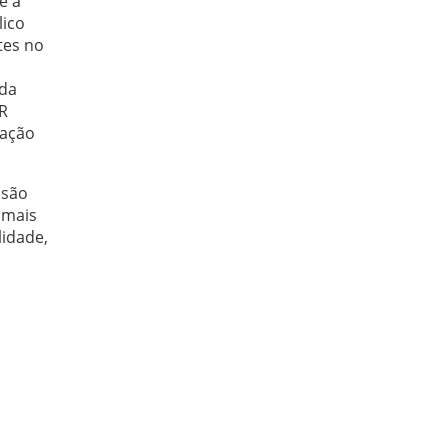
e à
lico
tes no
a
ada
BR
vação
ssão
 mais
lidade,