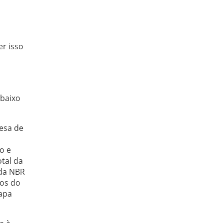
r isso
abaixo
esa de
o e
otal da
 da NBR
cos do
tapa