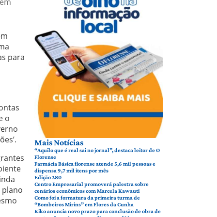
 em
tem
ema
as para
rontas
e o
verno
ões’.
Mais Notícias
“Aquilo que é real sai no jornal”, destaca leitor de O
grantes
Florense
Farmácia Básica florense atende 5,6 mil pessoas e
biente
dispensa 9,7 mil itens por mês
ainda
Edição 280
Centro Empresarial promoverá palestra sobre
 plano
cenários econômicos com Marcela Kawauti
Como foi a formatura da primeira turma de
mesmo
“Bombeiros Mirins” em Flores da Cunha
Kiko anuncia novo prazo para conclusão de obra de