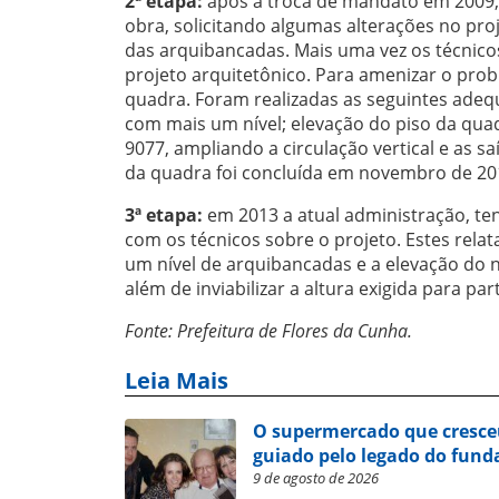
2ª etapa:
após a troca de mandato em 2009, 
obra, solicitando algumas alterações no pro
das arquibancadas. Mais uma vez os técnico
projeto arquitetônico. Para amenizar o probl
quadra. Foram realizadas as seguintes ade
com mais um nível; elevação do piso da qua
9077, ampliando a circulação vertical e as 
da quadra foi concluída em novembro de 20
3ª etapa:
em 2013 a atual administração, t
com os técnicos sobre o projeto. Estes rel
um nível de arquibancadas e a elevação do ní
além de inviabilizar a altura exigida para part
Fonte: Prefeitura de Flores da Cunha.
Leia Mais
O supermercado que cresce
guiado pelo legado do fund
9 de agosto de 2026