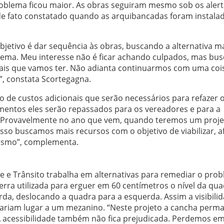
blema ficou maior. As obras seguiram mesmo sob os alert
 de fato constatado quando as arquibancadas foram instalad
objetivo é dar sequência às obras, buscando a alternativa m
blema. Meu interesse não é ficar achando culpados, mas bus
 mais que vamos ter. Não adianta continuarmos com uma coi
, constata Scortegagna.
 de custos adicionais que serão necessários para refazer 
mentos eles serão repassados para os vereadores e para a
o. Provavelmente no ano que vem, quando teremos um proje
isso buscamos mais recursos com o objetivo de viabilizar, af
mesmo”, complementa.
e e Trânsito trabalha em alternativas para remediar o prob
terra utilizada para erguer em 60 centímetros o nível da qua
rda, deslocando a quadra para a esquerda. Assim a visibili
 dariam lugar a um mezanino. “Neste projeto a cancha perm
 A acessibilidade também não fica prejudicada. Perdemos e