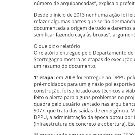
número de arquibancadas”, explica o prefeit
Desde o início de 2013 nenhuma ação foi fei
refazer algumas partes que serão desmancha
documentada a origem de tudo e daremos an
sem ficar fazendo caça às bruxas”, argumen
O que diz o relatório
O relatório entregue pelo Departamento de 
Scortegagna mostra as etapas de execução d
um resumo do documento.
1ª etapa:
em 2008 foi entregue ao DPPU pel
pré-moldados para um ginásio poliesportivo
construção, foi solicitado aos técnicos a via
feito o alerta para alguns problemas no proje
quadra pelo usuário sentado nas arquibanc
9077, que trata das saídas de emergência. 
DPPU, a administração da época optou por in
(infraestrutura de concreto e cobertura). E