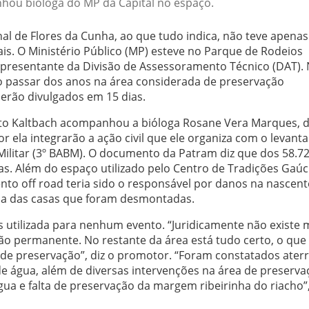
ou bióloga do MP da Capital no espaço.
al de Flores da Cunha, ao que tudo indica, não teve apenas
is. O Ministério Público (MP) esteve no Parque de Rodeios
epresentante da Divisão de Assessoramento Técnico (DAT).
 passar dos anos na área considerada de preservação
erão divulgados em 15 dias.
to Kaltbach acompanhou a bióloga Rosane Vera Marques, 
r ela integrarão a ação civil que ele organiza com o levan
 Militar (3º BABM). O documento da Patram diz que dos 58.7
s. Além do espaço utilizado pelo Centro de Tradições Gaú
nto off road teria sido o responsável por danos na nascent
ma das casas que foram desmontadas.
 utilizada para nenhum evento. “Juridicamente não existe 
ção permanente. No restante da área está tudo certo, o que
de preservação”, diz o promotor. “Foram constatados ater
de água, além de diversas intervenções na área de preserva
ua e falta de preservação da margem ribeirinha do riacho”