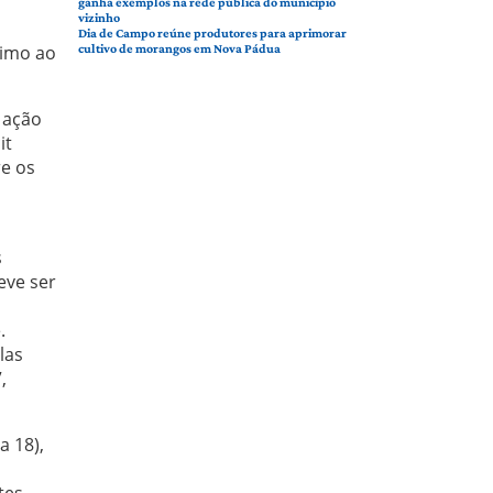
ganha exemplos na rede pública do município
vizinho
Dia de Campo reúne produtores para aprimorar
ximo ao
cultivo de morangos em Nova Pádua
 ação
it
re os
s
eve ser
m
.
las
,
a 18),
tes,