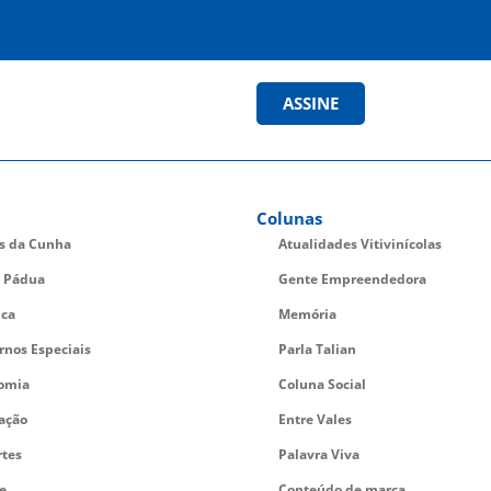
ASSINE
Colunas
es da Cunha
Atualidades Vitivinícolas
 Pádua
Gente Empreendedora
ica
Memória
rnos Especiais
Parla Talian
omia
Coluna Social
ação
Entre Vales
rtes
Palavra Viva
e
Conteúdo de marca