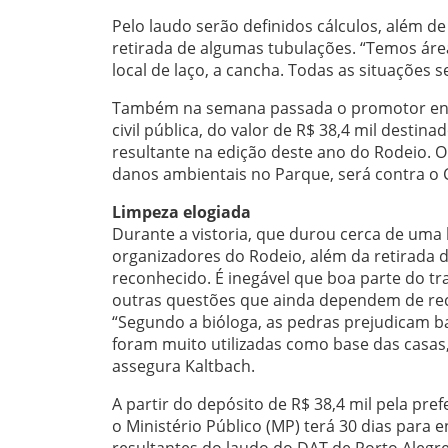
Pelo laudo serão definidos cálculos, além 
retirada de algumas tubulações. “Temos áre
local de laço, a cancha. Todas as situações 
Também na semana passada o promotor enca
civil pública, do valor de R$ 38,4 mil destin
resultante na edição deste ano do Rodeio. 
danos ambientais no Parque, será contra o C
Limpeza elogiada
Durante a vistoria, que durou cerca de uma 
organizadores do Rodeio, além da retirada d
reconhecido. É inegável que boa parte do tr
outras questões que ainda dependem de recup
“Segundo a bióloga, as pedras prejudicam b
foram muito utilizadas como base das casas
assegura Kaltbach.
A partir do depósito de R$ 38,4 mil pela pref
o Ministério Público (MP) terá 30 dias para
resultantes do laudo do DAT de Porto Alegr