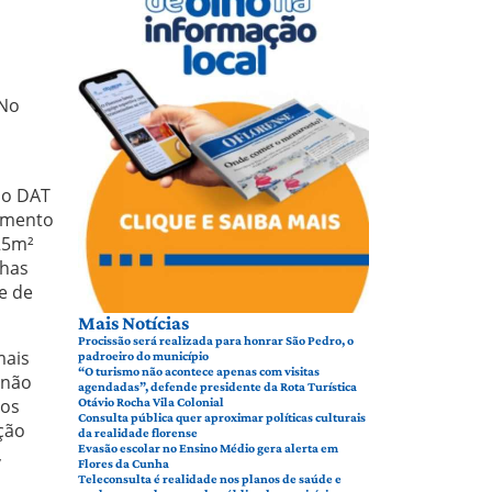
 No
do DAT
tamento
25m²
chas
e de
Mais Notícias
Procissão será realizada para honrar São Pedro, o
mais
padroeiro do município
“O turismo não acontece apenas com visitas
 não
agendadas”, defende presidente da Rota Turística
ros
Otávio Rocha Vila Colonial
Consulta pública quer aproximar políticas culturais
ção
da realidade florense
Evasão escolar no Ensino Médio gera alerta em
,
Flores da Cunha
Teleconsulta é realidade nos planos de saúde e