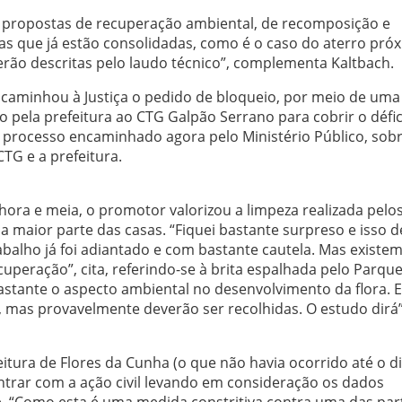
de propostas de recuperação ambiental, de recomposição e
as que já estão consolidadas, como é o caso do aterro pró
serão descritas pelo laudo técnico”, complementa Kaltbach.
minhou à Justiça o pedido de bloqueio, por meio de uma
ado pela prefeitura ao CTG Galpão Serrano para cobrir o défic
O processo encaminhado agora pelo Ministério Público, sob
TG e a prefeitura.
hora e meia, o promotor valorizou a limpeza realizada pelo
a maior parte das casas. “Fiquei bastante surpreso e isso d
abalho já foi adiantado e com bastante cautela. Mas existe
eração”, cita, referindo-se à brita espalhada pelo Parque
astante o aspecto ambiental no desenvolvimento da flora. E
, mas provavelmente deverão ser recolhidas. O estudo dirá”
eitura de Flores da Cunha (o que não havia ocorrido até o di
 entrar com a ação civil levando em consideração os dados
e. “Como esta é uma medida constritiva contra uma das par