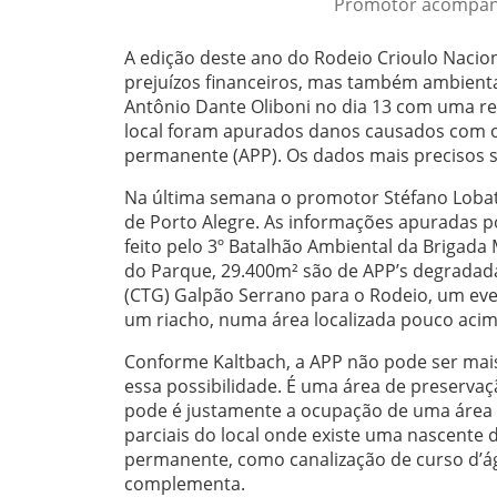
Promotor acompanh
A edição deste ano do Rodeio Crioulo Nacion
prejuízos financeiros, mas também ambienta
Antônio Dante Oliboni no dia 13 com uma r
local foram apurados danos causados com o
permanente (APP). Os dados mais precisos s
Na última semana o promotor Stéfano Loba
de Porto Alegre. As informações apuradas po
feito pelo 3º Batalhão Ambiental da Brigada
do Parque, 29.400m² são de APP’s degradada
(CTG) Galpão Serrano para o Rodeio, um eve
um riacho, numa área localizada pouco aci
Conforme Kaltbach, a APP não pode ser mais
essa possibilidade. É uma área de preserva
pode é justamente a ocupação de uma área 
parciais do local onde existe uma nascente 
permanente, como canalização de curso d’ág
complementa.