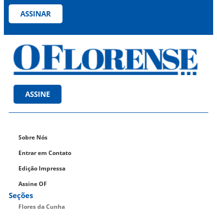
ASSINAR
ASSINE
Sobre Nós
Entrar em Contato
Edição Impressa
Assine OF
Seções
Flores da Cunha