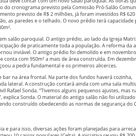
ádua deve contar com um novo salão paroquial. As obras q
o do cronograma previsto pela Comissão Pró-Salão Comuni
mento previsto de R$ 2 milhões, já foram investidos R$ 620
ão, as paredes e o telhado. O novo prédio terá capacidade 
80m².
salão paroquial. O antigo prédio, ao lado da Igreja Matriz
ticipação de praticamente toda a população. A reforma da a
tornou inviável. O antigo prédio foi demolido e em novembr
que conta com 950m² a mais de área construída. Em dezemb
oou a pedra fundamental e os primeiros alicerces.
 bar na área frontal. Na parte dos fundos haverá cozinha,
rada lateral. A construção contará ainda com uma sala mult
ivil Rafael Sonda. “Tivemos alguns pequenos ajustes, mas 
 explica Sonda. O material do antigo salão não foi utilizado
á sendo construído obedecendo as normas de segurança do 
a e para isso, diversas ações foram planejadas para arrec
eou 10 carros populares (Celta). A iniciativa reuniu R$ 700 