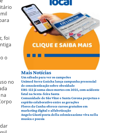
ue
tário
 mil
para
, foi
ntiga
o
ro o
Mais Notícias
Um sábado para ver os campeões
iuso no
Unimed Serra Gaúcha lança campanha presencial
de conscientização sobre obesidade
nada
ERS-122 já soma cinco mortes em 2025, com acidente
 na
fatal na Sexta-feira Santa
Comunidade de São Vitor e Santa Corona perpetua o
Corpo
espírito colaborativo entre as gerações
Flores da Cunha oferece cursos gratuitos em
marketing digital e alfabetização
Angelo Giusti poeta della colonizzazione viva nella
musica e poesia
adar
mil.