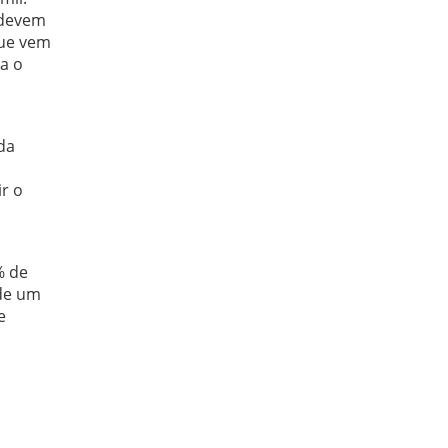
 devem
que vem
ca o
da
r o
% de
 de um
e