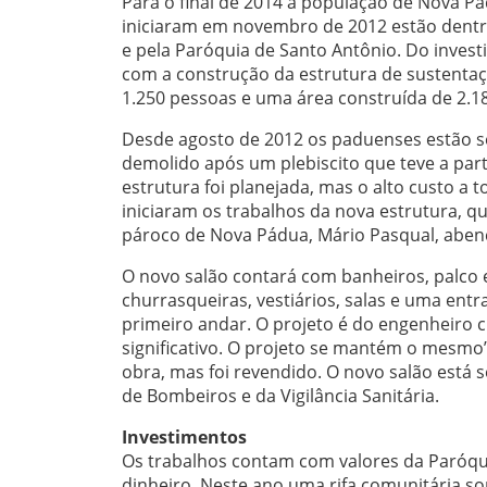
Para o final de 2014 a população de Nova P
iniciaram em novembro de 2012 estão dentr
e pela Paróquia de Santo Antônio. Do investi
com a construção da estrutura de sustentaç
1.250 pessoas e uma área construída de 2.1
Desde agosto de 2012 os paduenses estão sem 
demolido após um plebiscito que teve a par
estrutura foi planejada, mas o alto custo a 
iniciaram os trabalhos da nova estrutura, 
pároco de Nova Pádua, Mário Pasqual, abenç
O novo salão contará com banheiros, palco e
churrasqueiras, vestiários, salas e uma ent
primeiro andar. O projeto é do engenheiro c
significativo. O projeto se mantém o mesmo”,
obra, mas foi revendido. O novo salão est
de Bombeiros e da Vigilância Sanitária.
Investimentos
Os trabalhos contam com valores da Paróqui
dinheiro. Neste ano uma rifa comunitária sort