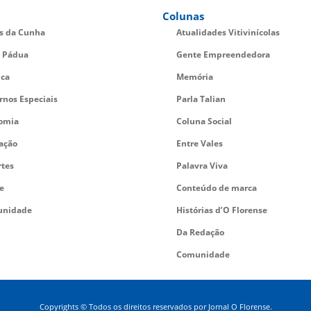
Colunas
es da Cunha
Atualidades Vitivinícolas
 Pádua
Gente Empreendedora
ica
Memória
rnos Especiais
Parla Talian
omia
Coluna Social
ação
Entre Vales
rtes
Palavra Viva
e
Conteúdo de marca
nidade
Histórias d’O Florense
Da Redação
Comunidade
Copyrights © Todos os direitos reservados por Jornal O Florense.