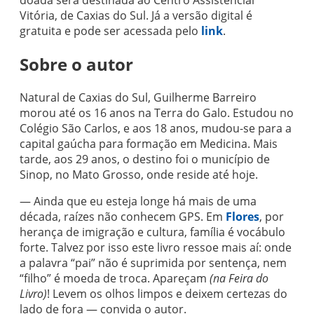
doada será destinada ao Centro Assistencial
Vitória, de Caxias do Sul. Já a versão digital é
gratuita e pode ser acessada pelo
link
.
Sobre o autor
Natural de Caxias do Sul, Guilherme Barreiro
morou até os 16 anos na Terra do Galo. Estudou no
Colégio São Carlos, e aos 18 anos, mudou-se para a
capital gaúcha para formação em Medicina. Mais
tarde, aos 29 anos, o destino foi o município de
Sinop, no Mato Grosso, onde reside até hoje.
— Ainda que eu esteja longe há mais de uma
década, raízes não conhecem GPS. Em
Flores
, por
herança de imigração e cultura, família é vocábulo
forte. Talvez por isso este livro ressoe mais aí: onde
a palavra “pai” não é suprimida por sentença, nem
“filho” é moeda de troca. Apareçam
(na Feira do
Livro)
! Levem os olhos limpos e deixem certezas do
lado de fora — convida o autor.