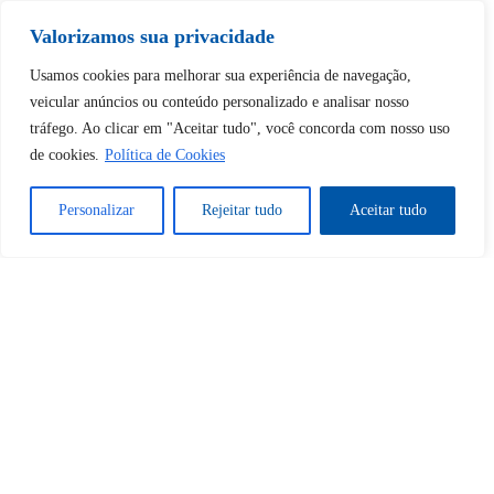
Tem certeza de que deseja
Valorizamos sua privacidade
desbloquear esta publicação?
Usamos cookies para melhorar sua experiência de navegação,
veicular anúncios ou conteúdo personalizado e analisar nosso
tráfego. Ao clicar em "Aceitar tudo", você concorda com nosso uso
Desbloquear esquerda : 0
de cookies.
Política de Cookies
Sim
Não
Personalizar
Rejeitar tudo
Aceitar tudo
Tem certeza de que deseja
cancelar a assinatura?