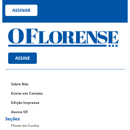
ASSINAR
ASSINE
Sobre Nós
Entrar em Contato
Edição Impressa
Assine OF
Seções
Flores da Cunha