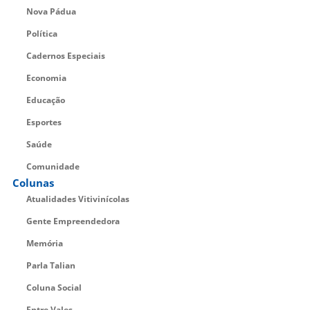
Nova Pádua
Política
Cadernos Especiais
Economia
Educação
Esportes
Saúde
Comunidade
Colunas
Atualidades Vitivinícolas
Gente Empreendedora
Memória
Parla Talian
Coluna Social
Entre Vales