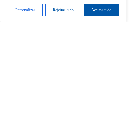
Sim
Não
Personalizar
Rejeitar tudo
Aceitar tudo
Tem certeza de que deseja
cancelar a assinatura?
Sim
Não
Home