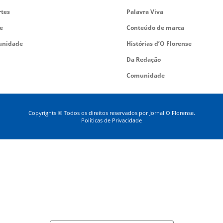
rtes
Palavra Viva
e
Conteúdo de marca
nidade
Histórias d’O Florense
Da Redação
Comunidade
Copyrights © Todos os direitos reservados por Jornal O Florense.
Políticas de Privacidade