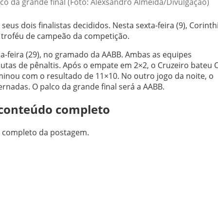
o da grande final (Foto: Alexsandro Almeida/Divulgação)
seus dois finalistas decididos. Nesta sexta-feira (9), Corinth
do troféu de campeão da competição.
rça-feira (29), no gramado da AABB. Ambas as equipes
utas de pênaltis.
Após o empate em 2×2, o Cruzeiro bateu 
rminou com o resultado de 11×10.
No outro jogo da noite, o
ernadas. O palco da grande final será a AABB.
o conteúdo completo
do completo da postagem.