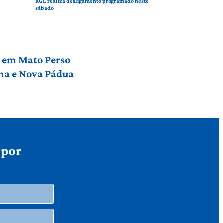
RGE realiza desligamento programado neste
sábado
l em Mato Perso
nha e Nova Pádua
 por