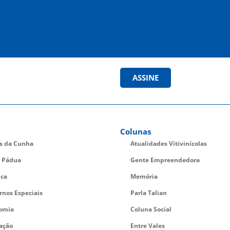
ASSINE
Colunas
es da Cunha
Atualidades Vitivinícolas
 Pádua
Gente Empreendedora
ica
Memória
rnos Especiais
Parla Talian
omia
Coluna Social
ação
Entre Vales