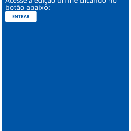
Acesse a edição online clicando no
botão abaixo:
ENTRAR