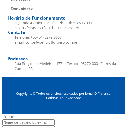
Comunidade
Horário de Funcionamento
Segunda a Quinta - 8h às 12h - 13h30 às 17h30
Sextas-feiras - 8h às 12h - 13h30 às 17h
Contato
Telefone: +55 (54) 3279.3000
Email: editor@jornaloflorense.com.br
Endereço
Rua Borges de Medeiros 1771 - Térreo - 95270-000 - Flores da
Cunha - RS
Copyrights © Todos os direitos reservados por Jornal O Florense.
Políticas de Privacidade
Entrar