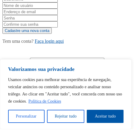
Tem uma conta?
Faça login aqui
Continuar com
Google
Valorizamos sua privacidade
Usamos cookies para melhorar sua experiência de navegação,
veicular anúncios ou conteúdo personalizado e analisar nosso
tráfego. Ao clicar em "Aceitar tudo", você concorda com nosso uso
de cookies.
Política de Cookies
Tem certeza de que deseja
desbloquear esta publicação?
Personalizar
Rejeitar tudo
Aceitar tudo
Desbloquear esquerda : 0