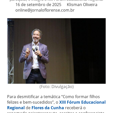
16 de setembro de 2025
Klisman Oliveira
online@jornaloflorense.com.br
(Foto: Divulgação)
Para desmitificar a temática “Como formar filhos
felizes e bem-sucedidos”, o
XIII Fórum Educacional
Regional
de
Flores da Cunha
receberá o