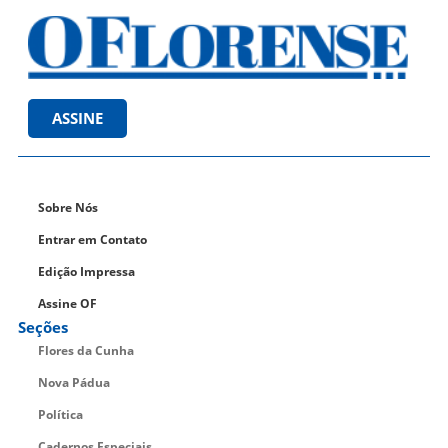
ASSINE
Sobre Nós
Entrar em Contato
Edição Impressa
Assine OF
Seções
Flores da Cunha
Nova Pádua
Política
Cadernos Especiais