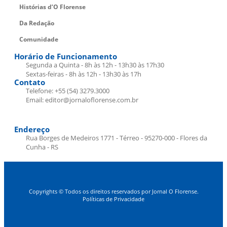
Histórias d’O Florense
Da Redação
Comunidade
Horário de Funcionamento
Segunda a Quinta - 8h às 12h - 13h30 às 17h30
Sextas-feiras - 8h às 12h - 13h30 às 17h
Contato
Telefone: +55 (54) 3279.3000
Email: editor@jornaloflorense.com.br
Endereço
Rua Borges de Medeiros 1771 - Térreo - 95270-000 - Flores da
Cunha - RS
Copyrights © Todos os direitos reservados por Jornal O Florense.
Políticas de Privacidade