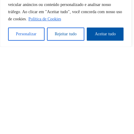
veicular anúncios ou conteúdo personalizado e analisar nosso
Desbloquear esquerda : 0
tráfego. Ao clicar em "Aceitar tudo", você concorda com nosso uso
de cookies.
Política de Cookies
Sim
Não
Personalizar
Rejeitar tudo
Aceitar tudo
Tem certeza de que deseja
cancelar a assinatura?
Sim
Não