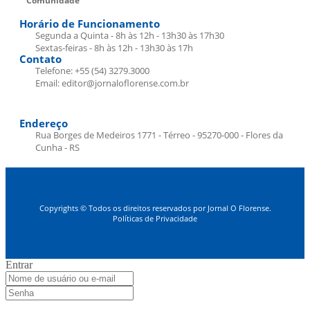
Comunidade
Horário de Funcionamento
Segunda a Quinta - 8h às 12h - 13h30 às 17h30
Sextas-feiras - 8h às 12h - 13h30 às 17h
Contato
Telefone: +55 (54) 3279.3000
Email: editor@jornaloflorense.com.br
Endereço
Rua Borges de Medeiros 1771 - Térreo - 95270-000 - Flores da
Cunha - RS
Copyrights © Todos os direitos reservados por Jornal O Florense.
Políticas de Privacidade
Entrar