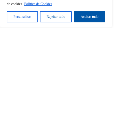
de cookies.
Política de Cookies
Sim
Não
Personalizar
Rejeitar tudo
Aceitar tudo
Tem certeza de que deseja
cancelar a assinatura?
Sim
Não
Home