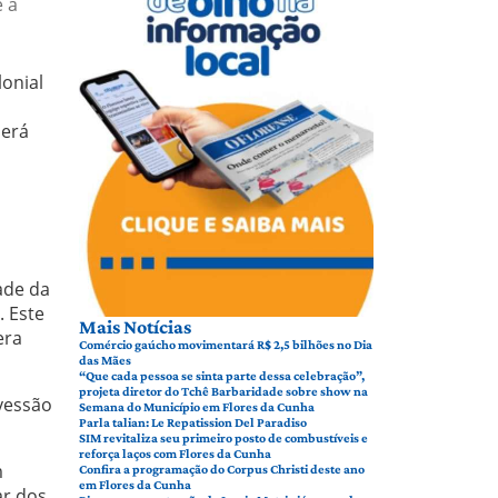
e a
lonial
será
ade da
. Este
Mais Notícias
era
Comércio gaúcho movimentará R$ 2,5 bilhões no Dia
das Mães
“Que cada pessoa se sinta parte dessa celebração”,
projeta diretor do Tchê Barbaridade sobre show na
avessão
Semana do Município em Flores da Cunha
Parla talian: Le Repatission Del Paradiso
SIM revitaliza seu primeiro posto de combustíveis e
reforça laços com Flores da Cunha
m
Confira a programação do Corpus Christi deste ano
em Flores da Cunha
ar dos