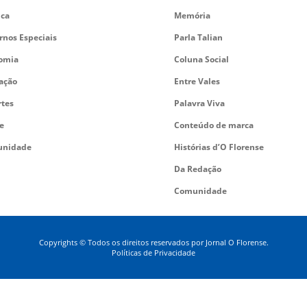
ica
Memória
rnos Especiais
Parla Talian
omia
Coluna Social
ação
Entre Vales
rtes
Palavra Viva
e
Conteúdo de marca
nidade
Histórias d’O Florense
Da Redação
Comunidade
Copyrights © Todos os direitos reservados por Jornal O Florense.
Políticas de Privacidade