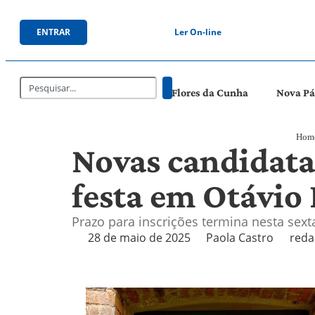
ENTRAR
Ler On-line
Flores da Cunha
Nova P
Hom
Novas candidata
festa em Otávio
Prazo para inscrições termina nesta sexta
28 de maio de 2025
Paola Castro
reda