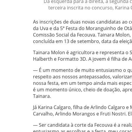
Da esquerda para a direita, a segunda c
terceira inscrita no concurso, Karina
As inscrições de duas novas candidatas ao c
da Uva e da 5ª Festa do Moranguinho de Ot
Comissão Social da Fecouva. Tainara Molon, 
concluída em 13 de setembro, data da eleiç
Tainara Molon é agricultora e representa o
Halberth e Formatto 3D. A jovem é filha de 
— É um momento de muito entusiasmo o qual
respeito aos nossos antepassados, valoriza
nossa festa, em um tempo ainda mais especia
é um momento único, cheio de doação, apre
Tainara.
Já Karina Calgaro, filha de Arlindo Calgaro
Carvalho, Arlindo Morangos e Fruti Nostri. E
— Ser candidata à corte da Fecouva é a re
entusiasmo as escolhas e a festa, meu cor