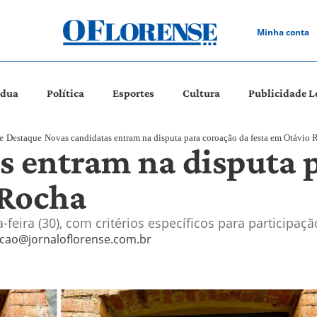
Minha conta
ádua
Política
Esportes
Cultura
Publicidade L
e
Destaque
Novas candidatas entram na disputa para coroação da festa em Otávio 
s entram na disputa 
 Rocha
-feira (30), com critérios específicos para participaçã
cao@jornaloflorense.com.br