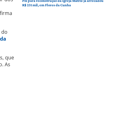
Pix para reconstrução da Igreja Matriz já arrecadou
R$ 231 mil, em Flores da Cunha
afirma
e do
 da
os, que
o. As