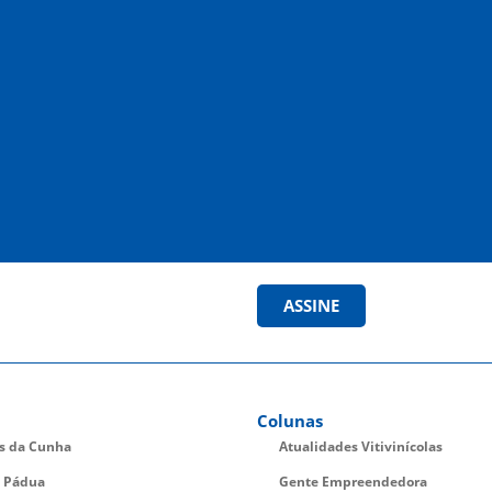
ASSINE
Colunas
es da Cunha
Atualidades Vitivinícolas
 Pádua
Gente Empreendedora