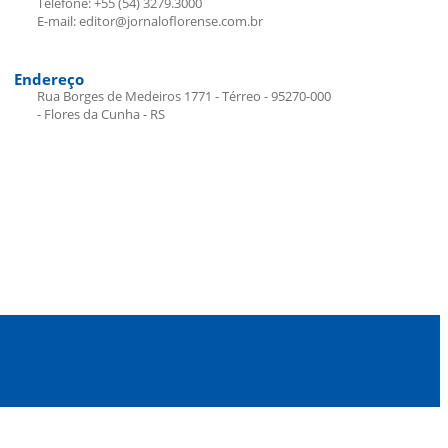
Telefone: +55 (54) 3279.3000
E-mail: editor@jornaloflorense.com.br
Endereço
Rua Borges de Medeiros 1771 - Térreo - 95270-000
- Flores da Cunha - RS