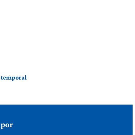
r temporal
 por