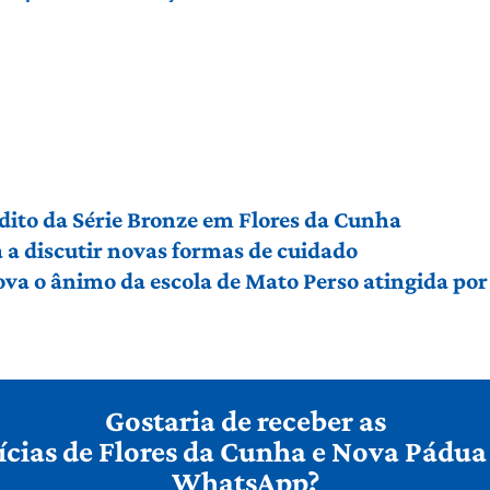
édito da Série Bronze em Flores da Cunha
a discutir novas formas de cuidado
ova o ânimo da escola de Mato Perso atingida po
Gostaria de receber as
ícias de Flores da Cunha e Nova Pádua
WhatsApp?