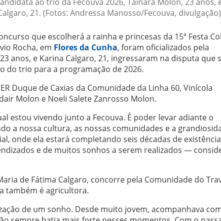
andidata ao trio da Fecouva 2026, Tainara Molon, 23 anos, 
 Calgaro, 21. (Fotos: Andressa Manosso/Fecouva, divulgação)
oncurso que escolherá a rainha e princesas da 15ª Festa Co
ávio Rocha, em
Flores da Cunha
, foram oficializados pela
23 anos, e Karina Calgaro, 21, ingressaram na disputa que 
ão do trio para a programação de 2026.
 SER Duque de Caxias da Comunidade da Linha 60, Vinícola
Adair Molon e Noeli Salete Zanrosso Molon.
 estou vivendo junto a Fecouva. É poder levar adiante o
ndo a nossa cultura, as nossas comunidades e a grandiosid
l, onde ela estará completando seis décadas de existência
ndizados e de muitos sonhos a serem realizados — consid
 e Maria de Fátima Calgaro, concorre pela Comunidade do Tr
la também é agricultora.
alização de um sonho. Desde muito jovem, acompanhava co
ação sempre batia mais forte nesses momentos. Com o pass