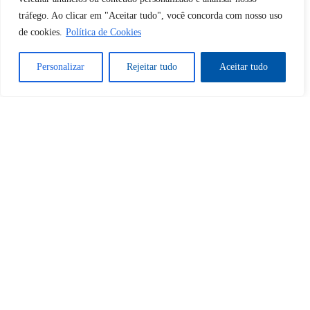
tráfego. Ao clicar em "Aceitar tudo", você concorda com nosso uso
de cookies.
Política de Cookies
Sim
Não
Personalizar
Rejeitar tudo
Aceitar tudo
Tem certeza de que deseja
cancelar a assinatura?
Sim
Não