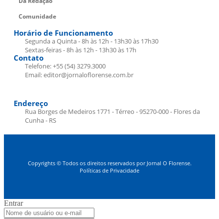
Da Redação
Comunidade
Horário de Funcionamento
Segunda a Quinta - 8h às 12h - 13h30 às 17h30
Sextas-feiras - 8h às 12h - 13h30 às 17h
Contato
Telefone: +55 (54) 3279.3000
Email: editor@jornaloflorense.com.br
Endereço
Rua Borges de Medeiros 1771 - Térreo - 95270-000 - Flores da
Cunha - RS
Copyrights © Todos os direitos reservados por Jornal O Florense.
Políticas de Privacidade
Entrar