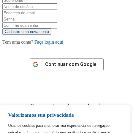
Tem uma conta?
Faça login aqui
Continuar com
Google
Tem certeza de que deseja
desbloquear esta publicação?
Valorizamos sua privacidade
Usamos cookies para melhorar sua experiência de navegação,
Desbloquear esquerda : 0
veicular anúncios ou conteúdo personalizado e analisar nosso