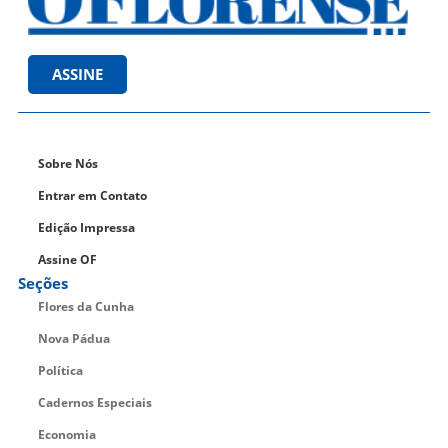
ASSINE
Sobre Nós
Entrar em Contato
Edição Impressa
Assine OF
Seções
Flores da Cunha
Nova Pádua
Política
Cadernos Especiais
Economia