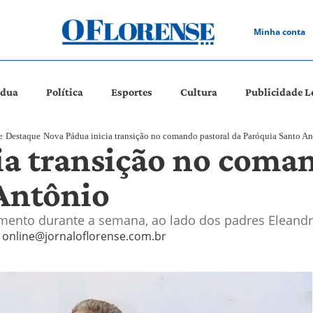
Minha conta
ádua
Política
Esportes
Cultura
Publicidade L
e
Destaque
Nova Pádua inicia transição no comando pastoral da Paróquia Santo A
ia transição no coman
Antônio
ento durante a semana, ao lado dos padres Eleandro
online@jornaloflorense.com.br