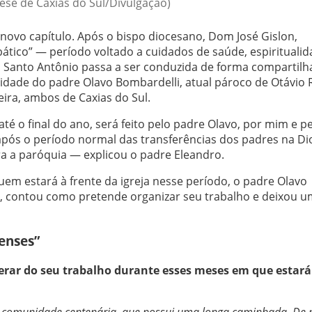
cese de Caxias do Sul/Divulgação)
ovo capítulo. Após o bispo diocesano, Dom José Gislon,
ático” — período voltado a cuidados de saúde, espiritualid
a Santo Antônio passa a ser conduzida de forma compartilh
lidade do padre Olavo Bombardelli, atual pároco de Otávio 
ira, ambos de Caxias do Sul.
é o final do ano, será feito pelo padre Olavo, por mim e p
após o período normal das transferências dos padres na Di
a a paróquia — explicou o padre Eleandro.
m estará à frente da igreja nesse período, o padre Olavo
s, contou como pretende organizar seu trabalho e deixou 
enses”
rar do seu trabalho durante esses meses em que estará
 comunidade centenária, que possui uma longa caminhada. De