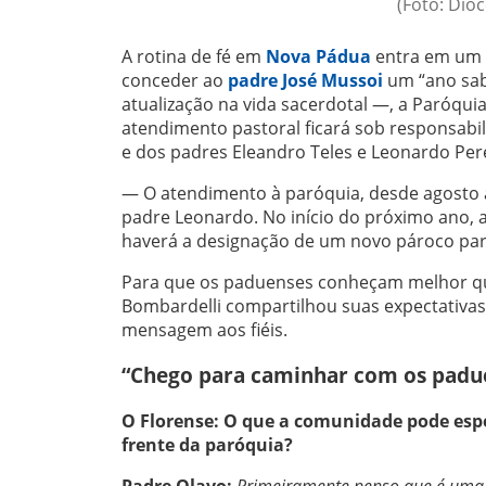
(Foto: Dio
A rotina de fé em
Nova Pádua
entra em um n
conceder ao
padre José Mussoi
um “ano sab
atualização na vida sacerdotal —, a Paróqui
atendimento pastoral ficará sob responsabi
e dos padres Eleandro Teles e Leonardo Pere
— O atendimento à paróquia, desde agosto at
padre Leonardo. No início do próximo ano, 
haverá a designação de um novo pároco par
Para que os paduenses conheçam melhor que
Bombardelli compartilhou suas expectativa
mensagem aos fiéis.
“Chego para caminhar com os padu
O Florense:
O que a comunidade pode espe
frente da paróquia?
Padre Olavo:
Primeiramente penso que é uma