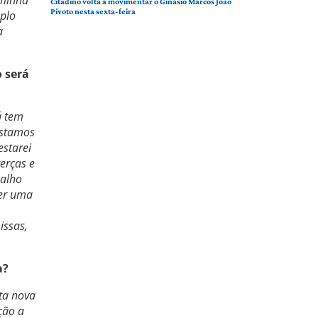
Citadino volta a movimentar o Ginásio Marcos João
Pivoto nesta sexta-feira
mplo
a
 será
á tem
estamos
estarei
erças e
balho
zer uma
issas,
a?
ta nova
ção a