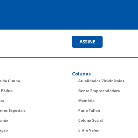
ASSINE
Colunas
es da Cunha
Atualidades Vitivinícolas
 Pádua
Gente Empreendedora
ica
Memória
rnos Especiais
Parla Talian
omia
Coluna Social
ação
Entre Vales