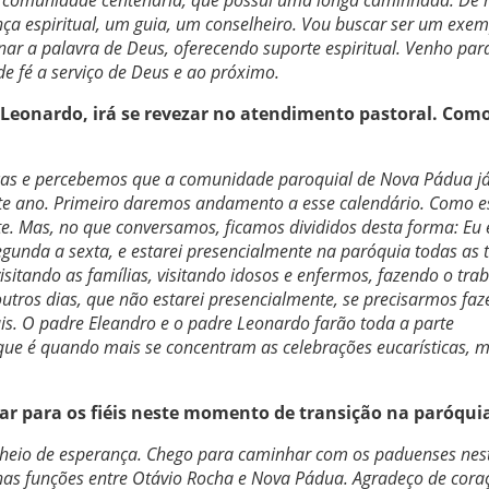
ça espiritual, um guia, um conselheiro. Vou buscar ser um exe
r a palavra de Deus, oferecendo suporte espiritual. Venho par
de fé a serviço de Deus e ao próximo.
 Leonardo, irá se revezar no atendimento pastoral. Como
as e percebemos que a comunidade paroquial de Nova Pádua j
te ano. Primeiro daremos andamento a esse calendário. Como 
. Mas, no que conversamos, ficamos divididos desta forma: Eu 
unda a sexta, e estarei presencialmente na paróquia todas as t
visitando as famílias, visitando idosos e enfermos, fazendo o tra
outros dias, que não estarei presencialmente, se precisarmos fa
cais. O padre Eleandro e o padre Leonardo farão toda a parte
 que é quando mais se concentram as celebrações eucarísticas, m
r para os fiéis neste momento de transição na paróqui
cheio de esperança. Chego para caminhar com os paduenses nes
as funções entre Otávio Rocha e Nova Pádua. Agradeço de cora