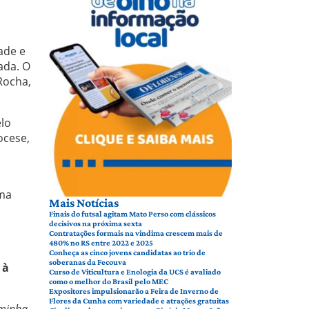
ade e
ada. O
Rocha,
elo
ocese,
uma
Mais Notícias
Finais do futsal agitam Mato Perso com clássicos
decisivos na próxima sexta
Contratações formais na vindima crescem mais de
480% no RS entre 2022 e 2025
Conheça as cinco jovens candidatas ao trio de
soberanas da Fecouva
 à
Curso de Viticultura e Enologia da UCS é avaliado
como o melhor do Brasil pelo MEC
Expositores impulsionarão a Feira de Inverno de
Flores da Cunha com variedade e atrações gratuitas
 minha