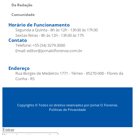
Da Redação
Comunidade
Horário de Funcionamento
Segunda a Quinta - 8h às 12h - 13h30 às 17h30
Sextas-feiras - 8h às 12h - 13h30 às 17h
Contato
Telefone: +55 (54) 3279.3000
Email: editor@jornaloflorense.com.br
Endereço
Rua Borges de Medeiros 1771 - Térreo - 95270-000 - Flores da
Cunha - RS
Copyrights © Todos os direitos reservados por Jornal O Florense.
Políticas de Privacidade
Entrar