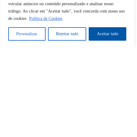
Desbloquear esquerda : 0
veicular anúncios ou conteúdo personalizado e analisar nosso
tráfego. Ao clicar em "Aceitar tudo", você concorda com nosso uso
de cookies.
Política de Cookies
Sim
Não
Personalizar
Rejeitar tudo
Aceitar tudo
Tem certeza de que deseja
cancelar a assinatura?
Sim
Não