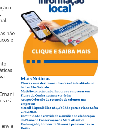
nção e
,
nal.
mas não
acos e
nto
áticas
va
Mais Notícias
Chuva causa deslizamento e casa é interditada no
bairro São Gotardo
Mutirão conecta trabalhadores e empresas em
Ernani
Flores da Cunha nesta sexta-feira
os e à
Artigo: O desafio da retenção de talentos nas
empresas
Sicredi disponibiliza R$ 1,3 bilhão para o Plano Safra
2025/2026
Comunidade é convidada a auxiliar na elaboração
do Plano de Conservação da Mata Atlântica
Embriagado, homem de 32 anos é preso no bairro
 envia
União