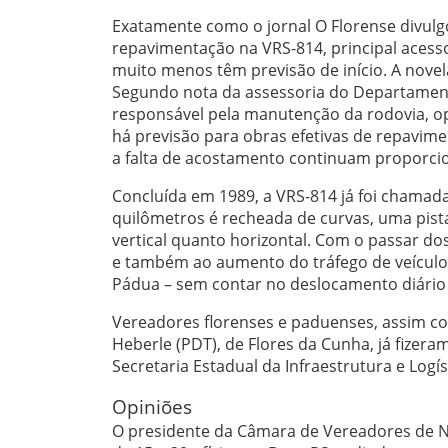
Exatamente como o jornal O Florense divul
repavimentação na VRS-814, principal acess
muito menos têm previsão de início. A novela
Segundo nota da assessoria do Departamen
responsável pela manutenção da rodovia, o
há previsão para obras efetivas de repavim
a falta de acostamento continuam proporci
Concluída em 1989, a VRS-814 já foi chamad
quilômetros é recheada de curvas, uma pista
vertical quanto horizontal. Com o passar do
e também ao aumento do tráfego de veículos
Pádua – sem contar no deslocamento diário 
Vereadores florenses e paduenses, assim co
Heberle (PDT), de Flores da Cunha, já fizer
Secretaria Estadual da Infraestrutura e Logís
Opiniões
O presidente da Câmara de Vereadores de No