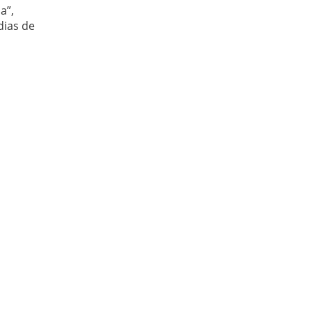
a”,
dias de