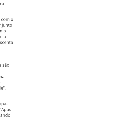
ra
e com o
 junto
m o
m a
escenta
s são
uma
e
e”,
apa-
 “Após
rcando