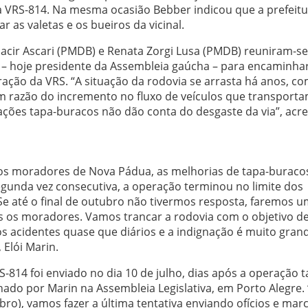
 VRS-814. Na mesma ocasião Bebber indicou que a prefeitu
r as valetas e os bueiros da vicinal.
acir Ascari (PMDB) e Renata Zorgi Lusa (PMDB) reuniram-s
– hoje presidente da Assembleia gaúcha – para encaminhar
ção da VRS. “A situação da rodovia se arrasta há anos, co
 razão do incremento no fluxo de veículos que transporta
ações tapa-buracos não dão conta do desgaste da via”, acr
os moradores de Nova Pádua, as melhorias de tapa-buraco
segunda vez consecutiva, a operação terminou no limite dos
Se até o final de outubro não tivermos resposta, faremos 
s os moradores. Vamos trancar a rodovia com o objetivo d
 acidentes quase que diários e a indignação é muito grand
Elói Marin.
-814 foi enviado no dia 10 de julho, dias após a operação t
hado por Marin na Assembleia Legislativa, em Porto Alegre.
bro), vamos fazer a última tentativa enviando ofícios e ma