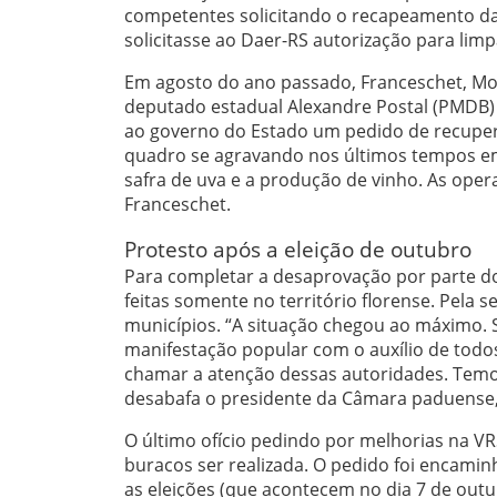
competentes solicitando o recapeamento da
solicitasse ao Daer-RS autorização para limpa
Em agosto do ano passado, Franceschet, Mo
deputado estadual Alexandre Postal (PMDB) 
ao governo do Estado um pedido de recupera
quadro se agravando nos últimos tempos em
safra de uva e a produção de vinho. As oper
Franceschet.
Protesto após a eleição de outubro
Para completar a desaprovação por parte d
feitas somente no território florense. Pela 
municípios. “A situação chegou ao máximo. 
manifestação popular com o auxílio de todo
chamar a atenção dessas autoridades. Temos
desabafa o presidente da Câmara paduense, 
O último ofício pedindo por melhorias na VRS
buracos ser realizada. O pedido foi encamin
as eleições (que acontecem no dia 7 de outu