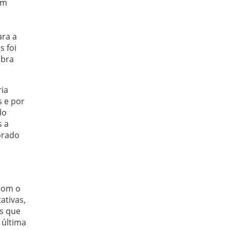
em
ara a
s foi
obra
ria
s e por
do
s a
orado
 com o
ativas,
s que
 última