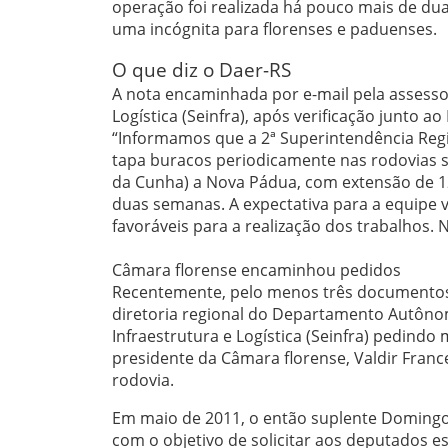
operação foi realizada há pouco mais de du
uma incógnita para florenses e paduenses.
O que diz o Daer-RS
A nota encaminhada por e-mail pela assessor
Logística (Seinfra), após verificação junt
“Informamos que a 2ª Superintendência Regi
tapa buracos periodicamente nas rodovias s
da Cunha) a Nova Pádua, com extensão de 1
duas semanas. A expectativa para a equipe vo
favoráveis para a realização dos trabalhos
Câmara florense encaminhou pedidos
Recentemente, pelo menos três documentos 
diretoria regional do Departamento Autônom
Infraestrutura e Logística (Seinfra) pedin
presidente da Câmara florense, Valdir Franc
rodovia.
Em maio de 2011, o então suplente Domingo
com o objetivo de solicitar aos deputados e