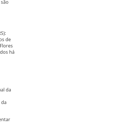
 são
S):
os de
Flores
ados há
.
al da
 da
entar