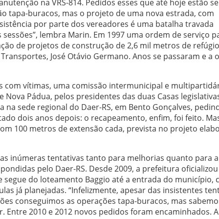
manutenção na VRS-814. Pedidos esses que até hoje estão s
o tapa-buracos, mas o projeto de uma nova estrada, com
sistência por parte dos vereadores é uma batalha travada
s sessões”, lembra Marin. Em 1997 uma ordem de serviço p
ão de projetos de construção de 2,6 mil metros de refúgio
s Transportes, José Otávio Germano. Anos se passaram e a 
s com vítimas, uma comissão intermunicipal e multipartidá
e Nova Pádua, pelos presidentes das duas Casas legislativa
a na sede regional do Daer-RS, em Bento Gonçalves, pedin
tado dois anos depois: o recapeamento, enfim, foi feito. Ma
om 100 metros de extensão cada, prevista no projeto elab
 inúmeras tentativas tanto para melhorias quanto para a
pondidas pelo Daer-RS. Desde 2009, a prefeitura oficializou
e segue do loteamento Baggio até a entrada do município,
ulas já planejadas. “Infelizmente, apesar das insistentes tent
ações conseguimos as operações tapa-buracos, mas sabemo
or. Entre 2010 e 2012 novos pedidos foram encaminhados. A