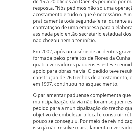
de 15 a 20 ofícios ao Daer-RS pedindo por 
resposta. “Nós pedimos não só uma operaçã
acostamento e tudo o que é necessário. A in
praticamente toda segunda-feira, durante a
contratação de uma empresa para a elaboraç
assinada pelo então secretário estadual do
não chegou nem a ter início.
Em 2002, após uma série de acidentes grave
formada pelos prefeitos de Flores da Cunha 
quatro vereadores paduenses esteve reunid
apoio para obras na via. O pedido teve resul
construção de 26 trechos de acostamento, c
em 1997, continuou no esquecimento.
O parlamentar paduense complementa que as
municipalização da via não foram sequer res
pedido para a municipalização do trecho qu
objetivo de embelezar o local e construir rót
pouco se conseguiu. Por meio de reivindic
isso já não resolve mais”, lamenta o veread