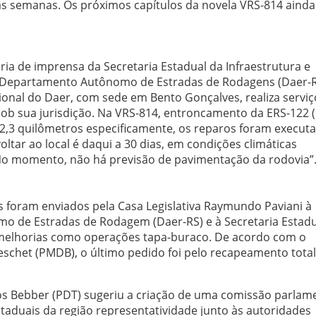
as semanas. Os próximos capítulos da novela VRS-814 ainda
ia de imprensa da Secretaria Estadual da Infraestrutura e
o ao Departamento Autônomo de Estradas de Rodagens (Daer-R
onal do Daer, com sede em Bento Gonçalves, realiza serviç
ob sua jurisdição. Na VRS-814, entroncamento da ERS-122 (
2,3 quilômetros especificamente, os reparos foram execut
ltar ao local é daqui a 30 dias, em condições climáticas
. No momento, não há previsão de pavimentação da rodovia”
foram enviados pela Casa Legislativa Raymundo Paviani à
o de Estradas de Rodagem (Daer-RS) e à Secretaria Estadu
do melhorias como operações tapa-buraco. De acordo com o
eschet (PMDB), o último pedido foi pelo recapeamento total
s Bebber (PDT) sugeriu a criação de uma comissão parlam
staduais da região representatividade junto às autoridades