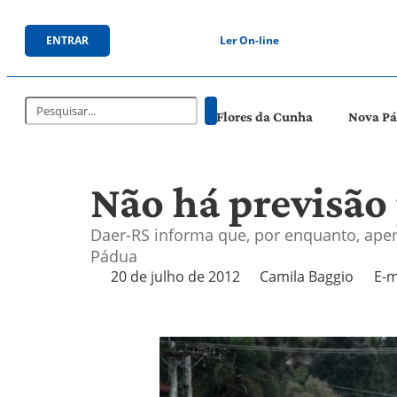
ENTRAR
Ler On-line
Flores da Cunha
Nova P
Não há previsão
Daer-RS informa que, por enquanto, apen
Pádua
20 de julho de 2012
Camila Baggio
E-m