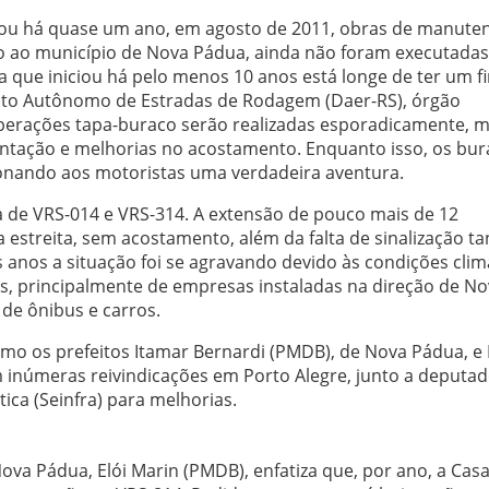
gou há quase um ano, em agosto de 2011, obras de manute
o ao município de Nova Pádua, ainda não foram executadas
 que iniciou há pelo menos 10 anos está longe de ter um fi
to Autônomo de Estradas de Rodagem (Daer-RS), órgão
perações tapa-buraco serão realizadas esporadicamente, 
entação e melhorias no acostamento. Enquanto isso, os bur
onando aos motoristas uma verdadeira aventura.
a de VRS-014 e VRS-314. A extensão de pouco mais de 12
 estreita, sem acostamento, além da falta de sinalização ta
s anos a situação foi se agravando devido às condições clim
, principalmente de empresas instaladas na direção de No
de ônibus e carros.
mo os prefeitos Itamar Bernardi (PMDB), de Nova Pádua, e 
am inúmeras reivindicações em Porto Alegre, junto a deputad
tica (Seinfra) para melhorias.
va Pádua, Elói Marin (PMDB), enfatiza que, por ano, a Casa