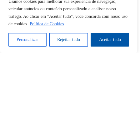
Usamos cookies para melhorar sua experiência de navegação,
veicular anúncios ou conteúdo personalizado e analisar nosso
tráfego. Ao clicar em "Aceitar tudo", você concorda com nosso uso
Sim
Não
de cookies.
Política de Cookies
Personalizar
Rejeitar tudo
Aceitar tudo
Tem certeza de que deseja
cancelar a assinatura?
Sim
Não