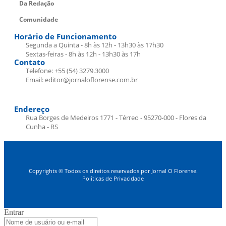
Da Redação
Comunidade
Horário de Funcionamento
Segunda a Quinta - 8h às 12h - 13h30 às 17h30
Sextas-feiras - 8h às 12h - 13h30 às 17h
Contato
Telefone: +55 (54) 3279.3000
Email: editor@jornaloflorense.com.br
Endereço
Rua Borges de Medeiros 1771 - Térreo - 95270-000 - Flores da
Cunha - RS
Copyrights © Todos os direitos reservados por Jornal O Florense.
Políticas de Privacidade
Entrar