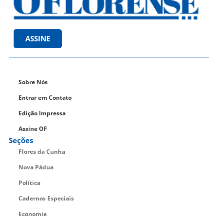
ASSINE
Sobre Nós
Entrar em Contato
Edição Impressa
Assine OF
Seções
Flores da Cunha
Nova Pádua
Política
Cadernos Especiais
Economia