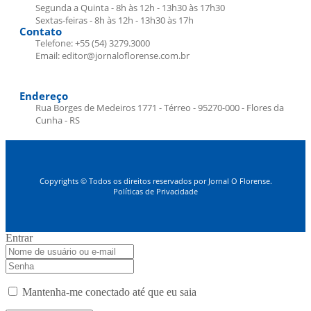
Segunda a Quinta - 8h às 12h - 13h30 às 17h30
Sextas-feiras - 8h às 12h - 13h30 às 17h
Contato
Telefone: +55 (54) 3279.3000
Email: editor@jornaloflorense.com.br
Endereço
Rua Borges de Medeiros 1771 - Térreo - 95270-000 - Flores da
Cunha - RS
Copyrights © Todos os direitos reservados por Jornal O Florense.
Políticas de Privacidade
Entrar
Mantenha-me conectado até que eu saia