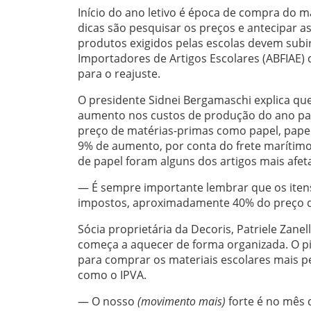
Início do ano letivo é época de compra do m
dicas são pesquisar os preços e antecipar a
produtos exigidos pelas escolas devem subir
Importadores de Artigos Escolares (ABFIAE) q
para o reajuste.
O presidente Sidnei Bergamaschi explica que
aumento nos custos de produção do ano pas
preço de matérias-primas como papel, papel
9% de aumento, por conta do frete marítimo,
de papel foram alguns dos artigos mais afet
— É sempre importante lembrar que os itens
impostos, aproximadamente 40% do preço de
Sócia proprietária da Decoris, Patriele Zane
começa a aquecer de forma organizada. O pic
para comprar os materiais escolares mais per
como o IPVA.
— O nosso
(movimento mais)
forte é no mês d