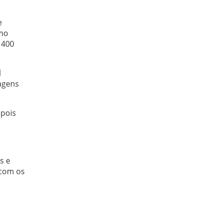
e
omo
 400
l
agens
epois
s e
 com os