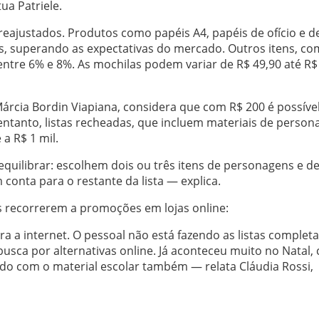
ua Patriele.
reajustados. Produtos como papéis A4, papéis de ofício e d
s, superando as expectativas do mercado. Outros itens, c
 entre 6% e 8%. As mochilas podem variar de R$ 49,90 até R$
Márcia Bordin Viapiana, considera que com R$ 200 é possíve
entanto, listas recheadas, que incluem materiais de person
 a R$ 1 mil.
quilibrar: escolhem dois ou três itens de personagens e d
nta para o restante da lista — explica.
s recorrerem a promoções em lojas online:
a internet. O pessoal não está fazendo as listas completa
 busca por alternativas online. Já aconteceu muito no Natal,
do com o material escolar também — relata Cláudia Rossi,