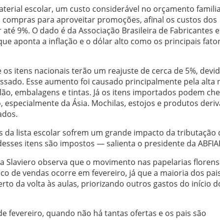
aterial escolar, um custo considerável no orçamento familia
s compras para aproveitar promoções, afinal os custos dos
 até 9%. O dado é da Associação Brasileira de Fabricantes e
ue aponta a inflação e o dólar alto como os principais fato
 os itens nacionais terão um reajuste de cerca de 5%, devi
sado. Esse aumento foi causado principalmente pela alta 
ão, embalagens e tintas. Já os itens importados podem che
 especialmente da Ásia. Mochilas, estojos e produtos deri
ados.
 da lista escolar sofrem um grande impacto da tributação
sses itens são impostos — salienta o presidente da ABFIA
lla Slaviero observa que o movimento nas papelarias floren
o de vendas ocorre em fevereiro, já que a maioria dos pai
to da volta às aulas, priorizando outros gastos do início d
e fevereiro, quando não há tantas ofertas e os pais são