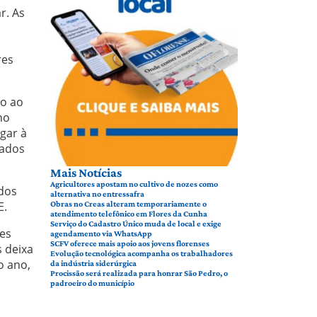
r. As
res
do ao
no
gar à
vados
Mais Notícias
Agricultores apostam no cultivo de nozes como
 dos
alternativa no entressafra
E.
Obras no Creas alteram temporariamente o
atendimento telefônico em Flores da Cunha
Serviço do Cadastro Único muda de local e exige
ses
agendamento via WhatsApp
SCFV oferece mais apoio aos jovens florenses
s deixa
Evolução tecnológica acompanha os trabalhadores
o ano,
da indústria siderúrgica
Procissão será realizada para honrar São Pedro, o
padroeiro do município