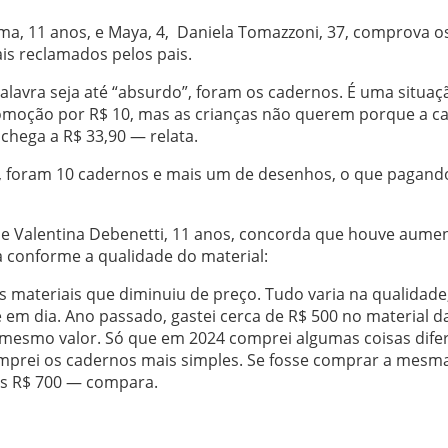
ma, 11 anos, e Maya, 4, Daniela Tomazzoni, 37, comprova o
s reclamados pelos pais.
palavra seja até “absurdo”, foram os cadernos. É uma situaç
omoção por R$ 10, mas as crianças não querem porque a c
hega a R$ 33,90 — relata.
ma, foram 10 cadernos e mais um de desenhos, o que pagand
 de Valentina Debenetti, 11 anos, concorda que houve aume
a conforme a qualidade do material:
 materiais que diminuiu de preço. Tudo varia na qualidade
e em dia. Ano passado, gastei cerca de R$ 500 no material d
o mesmo valor. Só que em 2024 comprei algumas coisas dife
omprei os cadernos mais simples. Se fosse comprar a mesm
ns R$ 700 — compara.