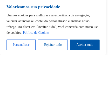
Valorizamos sua privacidade
Usamos cookies para melhorar sua experiência de navegação,
Tem certeza de que deseja
veicular anúncios ou conteúdo personalizado e analisar nosso
desbloquear esta publicação?
tráfego. Ao clicar em "Aceitar tudo", você concorda com nosso uso
de cookies.
Política de Cookies
Desbloquear esquerda : 0
Personalizar
Rejeitar tudo
Aceitar tudo
Sim
Não
Tem certeza de que deseja
cancelar a assinatura?