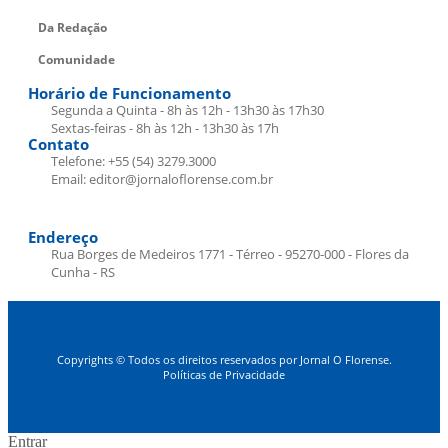
Da Redação
Comunidade
Horário de Funcionamento
Segunda a Quinta - 8h às 12h - 13h30 às 17h30
Sextas-feiras - 8h às 12h - 13h30 às 17h
Contato
Telefone: +55 (54) 3279.3000
Email: editor@jornaloflorense.com.br
Endereço
Rua Borges de Medeiros 1771 - Térreo - 95270-000 - Flores da
Cunha - RS
Copyrights © Todos os direitos reservados por Jornal O Florense.
Políticas de Privacidade
Entrar