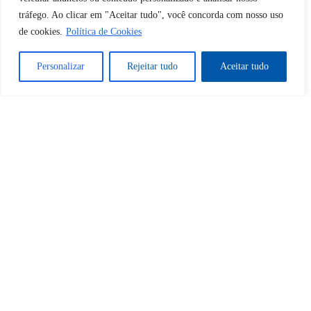
Desbloquear esquerda : 0
tráfego. Ao clicar em "Aceitar tudo", você concorda com nosso uso
de cookies.
Política de Cookies
Sim
Não
Personalizar
Rejeitar tudo
Aceitar tudo
Tem certeza de que deseja
cancelar a assinatura?
Sim
Não