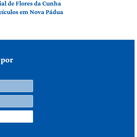
al de Flores da Cunha
 veículos em Nova Pádua
 por