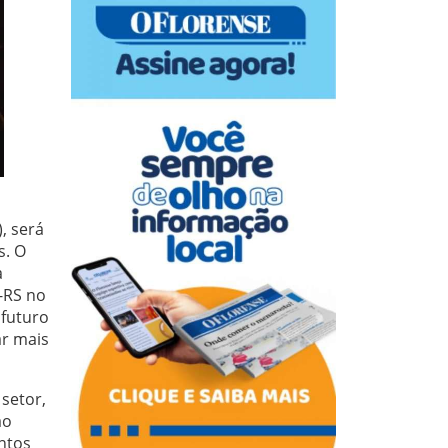
, será
s. O
a
-RS no
 futuro
ar mais
 setor,
ao
ntos