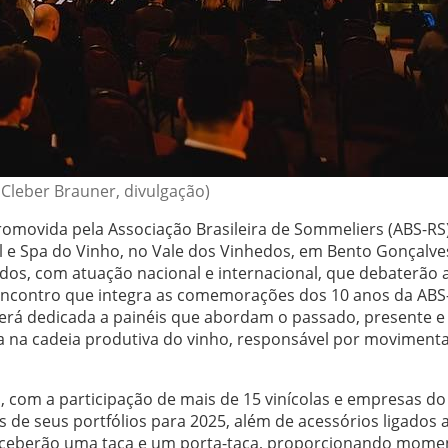
 Cleber Brauner, divulgação)
omovida pela Associação Brasileira de Sommeliers (ABS-RS)
el e Spa do Vinho, no Vale dos Vinhedos, em Bento Gonçalve
dos, com atuação nacional e internacional, que debaterão 
encontro que integra as comemorações dos 10 anos da ABS
erá dedicada a painéis que abordam o passado, presente e
a na cadeia produtiva do vinho, responsável por moviment
, com a participação de mais de 15 vinícolas e empresas do
 de seus portfólios para 2025, além de acessórios ligados 
 receberão uma taça e um porta-taça, proporcionando mome