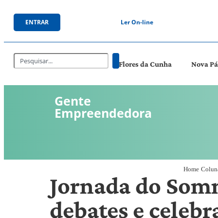
ENTRAR
Ler On-line
Flores da Cunha
Nova P
Gente
Empreendedora
Home
Colun
Jornada do Somm
debates e celebr