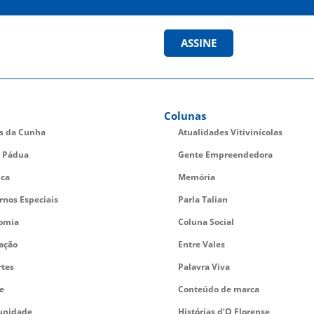
ASSINE
Colunas
es da Cunha
Atualidades Vitivinícolas
 Pádua
Gente Empreendedora
ica
Memória
rnos Especiais
Parla Talian
omia
Coluna Social
ação
Entre Vales
rtes
Palavra Viva
e
Conteúdo de marca
nidade
Histórias d’O Florense