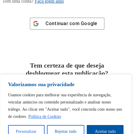
Tem uma conta?
Faça login aqui
Continuar com
Google
Tem certeza de que deseja
desbloquear esta publicação?
Valorizamos sua privacidade
Desbloquear esquerda : 0
Usamos cookies para melhorar sua experiência de navegação,
veicular anúncios ou conteúdo personalizado e analisar nosso
Sim
Não
tráfego. Ao clicar em "Aceitar tudo", você concorda com nosso uso
de cookies.
Política de Cookies
Personalizar
Rejeitar tudo
Aceitar tudo