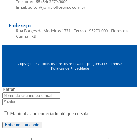
Telefone: +55 (54) 3279.3000
Email: editor@jornaloflorense.com.br
Endereço
Rua Borges de Medeiros 1771 - Térreo - 95270-000 - Flores da
Cunha - RS
Copyrights © Todos os direitos reservados por Jornal O Florense.
Políticas de Privacidade
Entrar
Mantenha-me conectado até que eu saia