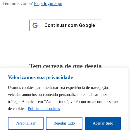
Tem uma conta?
Faça login aqui
Continuar com
Google
Tem certeza de que deseja
desbloquear esta publicação?
Valorizamos sua privacidade
Usamos cookies para melhorar sua experiência de navegação,
Desbloquear esquerda : 0
veicular anúncios ou conteúdo personalizado e analisar nosso
tráfego. Ao clicar em "Aceitar tudo", você concorda com nosso uso
Sim
Não
de cookies.
Política de Cookies
Personalizar
Rejeitar tudo
Aceitar tudo