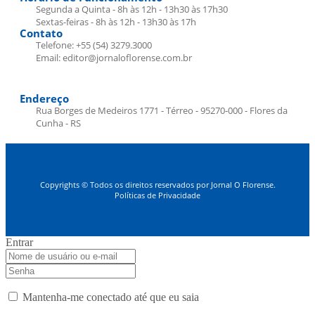
Segunda a Quinta - 8h às 12h - 13h30 às 17h30
Sextas-feiras - 8h às 12h - 13h30 às 17h
Contato
Telefone: +55 (54) 3279.3000
Email: editor@jornaloflorense.com.br
Endereço
Rua Borges de Medeiros 1771 - Térreo - 95270-000 - Flores da
Cunha - RS
Copyrights © Todos os direitos reservados por Jornal O Florense.
Políticas de Privacidade
Entrar
Mantenha-me conectado até que eu saia