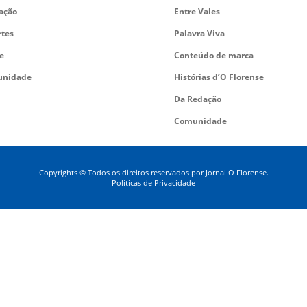
ação
Entre Vales
rtes
Palavra Viva
e
Conteúdo de marca
nidade
Histórias d’O Florense
Da Redação
Comunidade
Copyrights © Todos os direitos reservados por Jornal O Florense.
Políticas de Privacidade