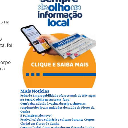
s na
o
a, foi
corpo
m a
Mais Notícias
Feira de Empregabilidade oferece mais de 150 vagas
na Serra Gaúcha nesta sexta-feira
Com baixa adesão à vacina da gripe, sintomas
respiratórios lotam unidades de saúde de Flores da
Cunha
É Palmeiras, de novo!
Festival celebra culinária e cultura durante Corpus
Christi em Flores da Cunha
Corpus Christi altera o trânsito em Flores da Cunha