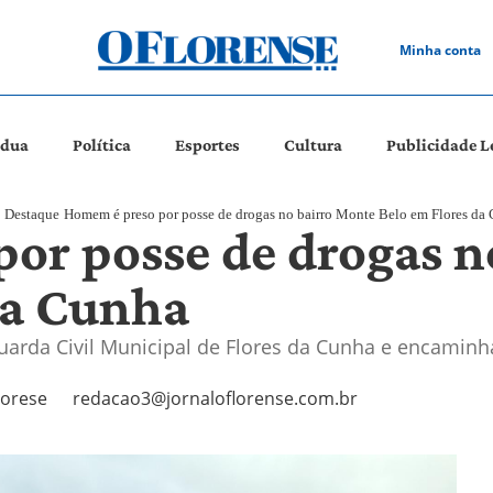
Minha conta
ádua
Política
Esportes
Cultura
Publicidade L
Destaque
Homem é preso por posse de drogas no bairro Monte Belo em Flores da
or posse de drogas n
da Cunha
uarda Civil Municipal de Flores da Cunha e encamin
iorese
redacao3@jornaloflorense.com.br