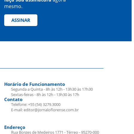
mesmo.
ASSINAR
Horário de Funcionamento
Segunda a Quinta - 8h às 12h - 13h30 às 17h30
Sextas-feiras - 8h às 12h - 13h30 às 17h
Contato
Telefone: +55 (54) 3279.3000
E-mail: editor@jornaloflorense.com.br
Endereço
Rua Borges de Medeiros 1771 - Térreo - 95270-000