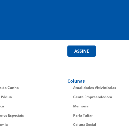
ASSINE
Colunas
es da Cunha
Atualidades Vitivinícolas
 Pádua
Gente Empreendedora
ica
Memória
rnos Especiais
Parla Talian
omia
Coluna Social