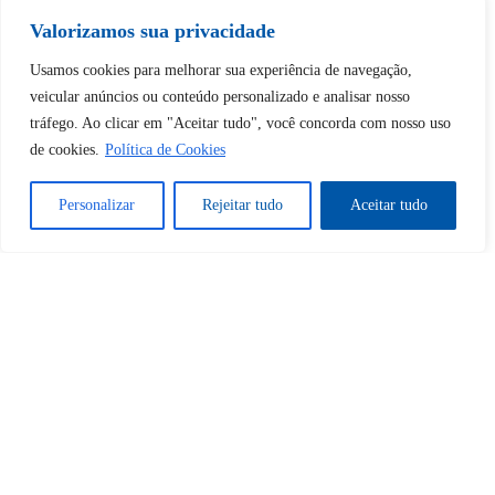
desbloquear esta publicação?
Valorizamos sua privacidade
Desbloquear esquerda : 0
Usamos cookies para melhorar sua experiência de navegação,
veicular anúncios ou conteúdo personalizado e analisar nosso
tráfego. Ao clicar em "Aceitar tudo", você concorda com nosso uso
Sim
Não
de cookies.
Política de Cookies
Personalizar
Rejeitar tudo
Aceitar tudo
Tem certeza de que deseja
cancelar a assinatura?
Sim
Não