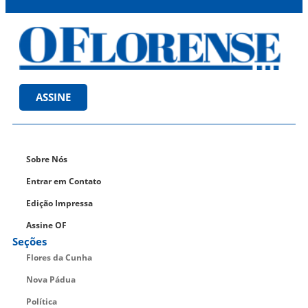
ASSINE
Sobre Nós
Entrar em Contato
Edição Impressa
Assine OF
Seções
Flores da Cunha
Nova Pádua
Política