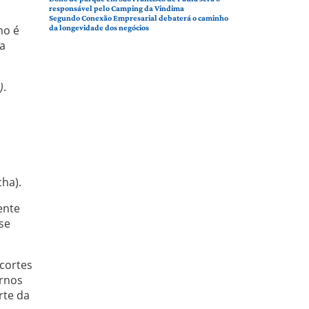
responsável pelo Camping da Vindima
Segundo Conexão Empresarial debaterá o caminho
mo é
da longevidade dos negócios
 a
)
.
cha).
ente
se
cortes
ornos
rte da