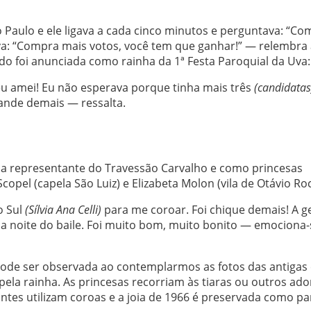
 Paulo e ele ligava a cada cinco minutos e perguntava: “Co
ava: “Compra mais votos, você tem que ganhar!” — relembra
o foi anunciada como rainha da 1ª Festa Paroquial da Uva:
u amei! Eu não esperava porque tinha mais três
(candidatas
ande demais — ressalta.
a a representante do Travessão Carvalho e como princesas
copel (capela São Luiz) e Elizabeta Molon (vila de Otávio Ro
o Sul
(Sílvia Ana Celli)
para me coroar. Foi chique demais! A g
 na noite do baile. Foi muito bom, muito bonito — emociona-
pode ser observada ao contemplarmos as fotos das antigas 
 pela rainha. As princesas recorriam às tiaras ou outros ad
ntes utilizam coroas e a joia de 1966 é preservada como pa