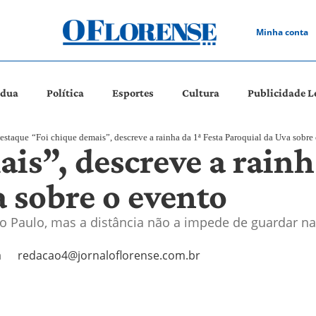
Minha conta
ádua
Política
Esportes
Cultura
Publicidade L
estaque
“Foi chique demais”, descreve a rainha da 1ª Festa Paroquial da Uva sobre
is”, descreve a rainh
 sobre o evento
ão Paulo, mas a distância não a impede de guardar n
a
redacao4@jornaloflorense.com.br