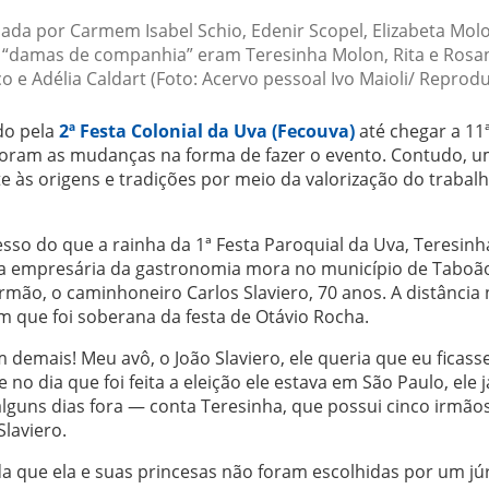
mada por Carmem Isabel Schio, Edenir Scopel, Elizabeta Molo
s “damas de companhia” eram Teresinha Molon, Rita e Rosa
co e Adélia Caldart (Foto: Acervo pessoal Ivo Maioli/ Reprod
do pela
2ª Festa Colonial da Uva (Fecouva)
até chegar a 11
foram as mudanças na forma de fazer o evento. Contudo, 
te às origens e tradições por meio da valorização do trabalh
sso do que a rainha da 1ª Festa Paroquial da Uva, Teresinh
, a empresária da gastronomia mora no município de Taboã
rmão, o caminhoneiro Carlos Slaviero, 70 anos. A distância 
 que foi soberana da festa de Otávio Rocha.
m demais! Meu avô, o João Slaviero, ele queria que eu ficass
 no dia que foi feita a eleição ele estava em São Paulo, ele j
lguns dias fora — conta Teresinha, que possui cinco irmãos
Slaviero.
da que ela e suas princesas não foram escolhidas por um jú