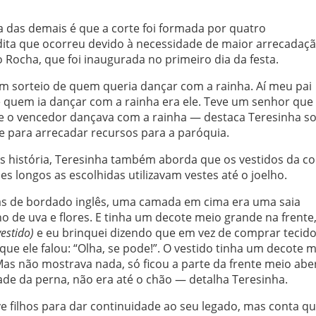
a das demais é que a corte foi formada por quatro
dita que ocorreu devido à necessidade de maior arrecadaç
o Rocha, que foi inaugurada no primeiro dia da festa.
um sorteio de quem queria dançar com a rainha. Aí meu pai
 quem ia dançar com a rainha era ele. Teve um senhor que
o e o vencedor dançava com a rainha — destaca Teresinha s
 para arrecadar recursos para a paróquia.
 história, Teresinha também aborda que os vestidos da co
es longos as escolhidas utilizavam vestes até o joelho.
as de bordado inglês, uma camada em cima era uma saia
 de uva e flores. E tinha um decote meio grande na frente
estido)
e eu brinquei dizendo que em vez de comprar tecido
 que ele falou: “Olha, se pode!”. O vestido tinha um decote 
as não mostrava nada, só ficou a parte da frente meio abe
de da perna, não era até o chão — detalha Teresinha.
e filhos para dar continuidade ao seu legado, mas conta q