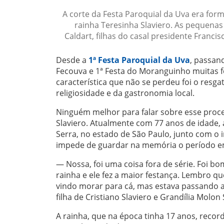
A corte da Festa Paroquial da Uva era for
rainha Teresinha Slaviero. As pequena
Caldart, filhas do casal presidente Francis
Desde a
1ª Festa Paroquial da Uva
, passan
Fecouva e 1ª Festa do Moranguinho muitas 
característica que não se perdeu foi o resga
religiosidade e da gastronomia local.
Ninguém melhor para falar sobre esse proce
Slaviero. Atualmente com 77 anos de idade
Serra, no estado de São Paulo, junto com o i
impede de guardar na memória o período em
— Nossa, foi uma coisa fora de série. Foi bo
rainha e ele fez a maior festança. Lembro que
vindo morar para cá, mas estava passando a
filha de Cristiano Slaviero e Grandília Molon 
A rainha, que na época tinha 17 anos, recor