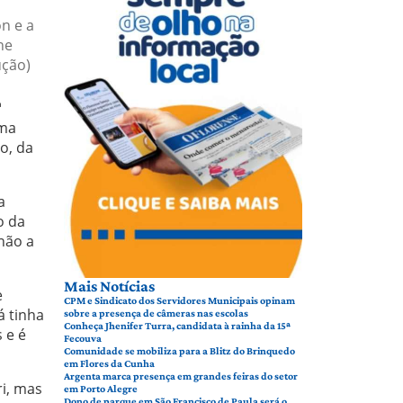
n e a
ne
ução)
ª
uma
o, da
a
o da
não a
Mais Notícias
e
CPM e Sindicato dos Servidores Municipais opinam
á tinha
sobre a presença de câmeras nas escolas
Conheça Jhenifer Turra, candidata à rainha da 15ª
 e é
Fecouva
Comunidade se mobiliza para a Blitz do Brinquedo
em Flores da Cunha
Argenta marca presença em grandes feiras do setor
ri, mas
em Porto Alegre
Dono de parque em São Francisco de Paula será o