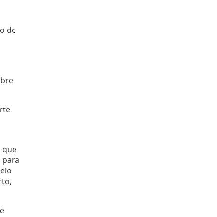
ão de
obre
rte
, que
 para
meio
rto,
ue