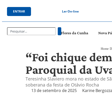
ENTRAR
Ler On-line
Flores da Cunha
Nova P
Home
D
“Foi chique dema
Paroquial da Uva
Teresinha Slaviero mora no estado de S
soberana da festa de Otávio Rocha
13 de setembro de 2025
Karine Bergozz