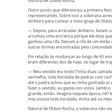
história de Otávio Rocha.
Outro ponto que diferenciou a primeira fest
representantes. Sobre isso a soberana acre
dinheiro para custear a nova igreja de Otávi
— Depois, para arrecadar dinheiro, faziam 
arrumou uma encrenca porque ele dizia que
ganhou uma rifa, fizeram a rifa de um leitã
outras formas encontradas pela comunidade
Em relação às mudanças ao longo de 60 anos
eram diferentes dos de hoje, no lugar de traj
— Meu vestido era lindo! Tinha duas camad
vermelha, toda bordada de pedras com cacho
até o padre achou que eu tinha ganhado
(o v
fazer o vestido, eu gastei nos votos. Lembro
grande, então, imagina naquela época, né? M
mas estava todo bordado. Vinha até na meta
Natural de Otávio Rocha, a soberana não tev