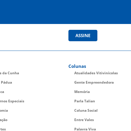
ASSINE
Colunas
es da Cunha
Atualidades Vitivinícolas
 Pádua
Gente Empreendedora
ica
Memória
rnos Especiais
Parla Talian
omia
Coluna Social
ação
Entre Vales
rtes
Palavra Viva