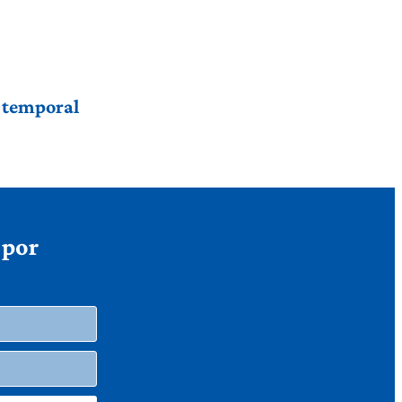
r temporal
 por