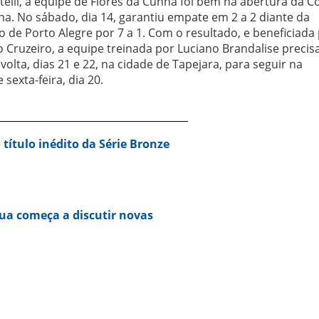
elli, a equipe de Flores da Cunha foi bem na abertura da C
na. No sábado, dia 14, garantiu empate em 2 a 2 diante da
 de Porto Alegre por 7 a 1. Com o resultado, e beneficiada 
 o Cruzeiro, a equipe treinada por Luciano Brandalise precis
lta, dias 21 e 22, na cidade de Tapejara, para seguir na
sexta-feira, dia 20.
 título inédito da Série Bronze
ua começa a discutir novas