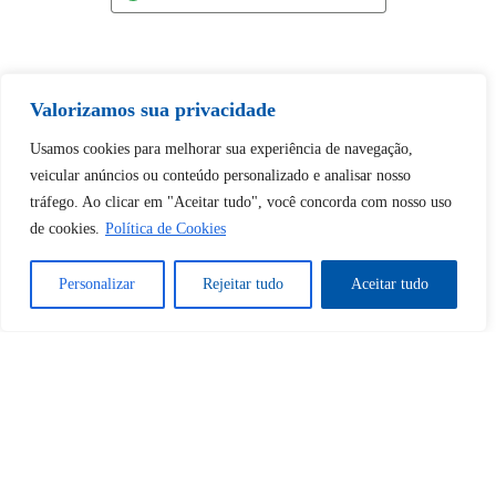
Valorizamos sua privacidade
Tem certeza de que deseja
Usamos cookies para melhorar sua experiência de navegação,
desbloquear esta publicação?
veicular anúncios ou conteúdo personalizado e analisar nosso
tráfego. Ao clicar em "Aceitar tudo", você concorda com nosso uso
de cookies.
Política de Cookies
Desbloquear esquerda : 0
Personalizar
Rejeitar tudo
Aceitar tudo
Sim
Não