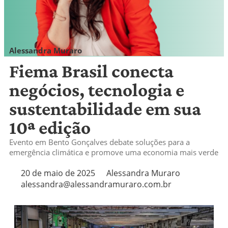
Alessandra Muraro
alessandra@alessandramuraro.com.br
Fiema Brasil conecta
negócios, tecnologia e
sustentabilidade em sua
10ª edição
Evento em Bento Gonçalves debate soluções para a
emergência climática e promove uma economia mais verde
20 de maio de 2025
Alessandra Muraro
alessandra@alessandramuraro.com.br