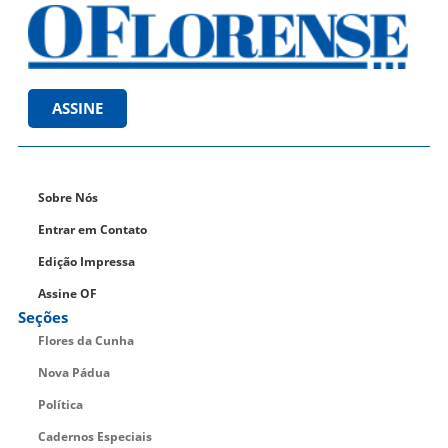
ASSINE
Sobre Nós
Entrar em Contato
Edição Impressa
Assine OF
Seções
Flores da Cunha
Nova Pádua
Política
Cadernos Especiais