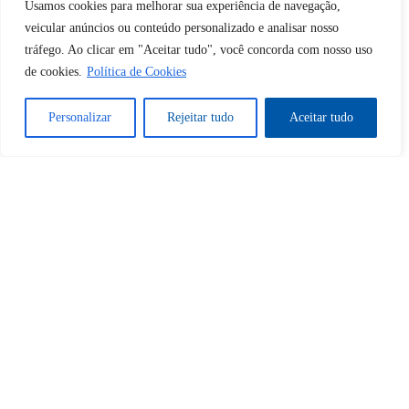
Usamos cookies para melhorar sua experiência de navegação,
Desbloquear esquerda : 0
veicular anúncios ou conteúdo personalizado e analisar nosso
tráfego. Ao clicar em "Aceitar tudo", você concorda com nosso uso
de cookies.
Política de Cookies
Sim
Não
Personalizar
Rejeitar tudo
Aceitar tudo
Tem certeza de que deseja
cancelar a assinatura?
Sim
Não