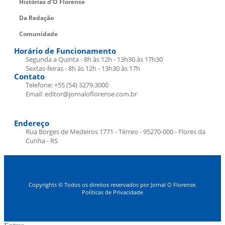
Histórias d’O Florense
Da Redação
Comunidade
Horário de Funcionamento
Segunda a Quinta - 8h às 12h - 13h30 às 17h30
Sextas-feiras - 8h às 12h - 13h30 às 17h
Contato
Telefone: +55 (54) 3279.3000
Email: editor@jornaloflorense.com.br
Endereço
Rua Borges de Medeiros 1771 - Térreo - 95270-000 - Flores da
Cunha - RS
Copyrights © Todos os direitos reservados por Jornal O Florense.
Políticas de Privacidade