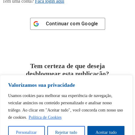
Tem uma conta?
Faça login aqui
Continuar com
Google
Tem certeza de que deseja
desbloquear esta publicação?
Valorizamos sua privacidade
Desbloquear esquerda : 0
Usamos cookies para melhorar sua experiência de navegação,
veicular anúncios ou conteúdo personalizado e analisar nosso
Sim
Não
tráfego. Ao clicar em "Aceitar tudo", você concorda com nosso uso
de cookies.
Política de Cookies
Personalizar
Rejeitar tudo
Aceitar tudo