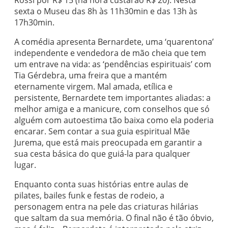
Rossi por R$ 15 (na hora custarão R$ 20). Nesta
sexta o Museu das 8h às 11h30min e das 13h às
17h30min.
A comédia apresenta Bernardete, uma ‘quarentona’
independente e vendedora de mão cheia que tem
um entrave na vida: as ‘pendências espirituais’ com
Tia Gérdebra, uma freira que a mantém
eternamente virgem. Mal amada, etílica e
persistente, Bernardete tem importantes aliadas: a
melhor amiga e a manicure, com conselhos que só
alguém com autoestima tão baixa como ela poderia
encarar. Sem contar a sua guia espiritual Mãe
Jurema, que está mais preocupada em garantir a
sua cesta básica do que guiá-la para qualquer
lugar.
Enquanto conta suas histórias entre aulas de
pilates, bailes funk e festas de rodeio, a
personagem entra na pele das criaturas hilárias
que saltam da sua memória. O final não é tão óbvio,