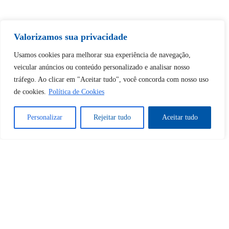
Valorizamos sua privacidade
Tem certeza de que deseja
Usamos cookies para melhorar sua experiência de navegação,
desbloquear esta publicação?
veicular anúncios ou conteúdo personalizado e analisar nosso
tráfego. Ao clicar em "Aceitar tudo", você concorda com nosso uso
de cookies.
Política de Cookies
Desbloquear esquerda : 0
Personalizar
Rejeitar tudo
Aceitar tudo
Sim
Não
Tem certeza de que deseja